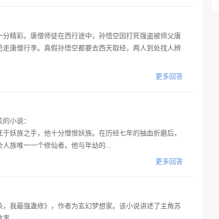
十分精彩。唐僧师徒在西行途中，孙悟空因打死强盗被师父唐
抢走唐僧行李。真假孙悟空都要去西天取经，两人到处找人辨
更多回答
关的小说：
死于妖族之手，他十分憎恨妖族。在历经七年的抽血折磨后，
人族唯一一个修仙者。他与年幼的...
更多回答
朵，我最强蛊修》，作者为玄幻梦想家。该小说讲述了主角苏
故事。