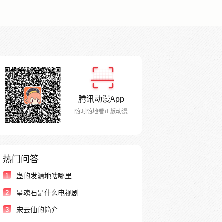
腾讯动漫App
随时随地看正版动漫
热门问答
1
蛊的发源地啥哪里
2
星魂石是什么电视剧
3
宋云仙的简介