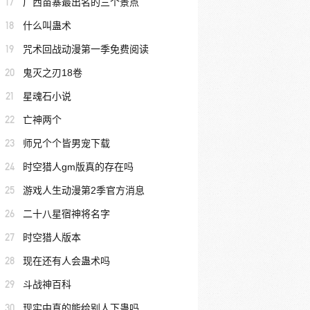
17
广西苗寨最出名的三个景点
18
什么叫蛊术
19
咒术回战动漫第一季免费阅读
20
鬼灭之刃18卷
21
星魂石小说
22
亡神两个
23
师兄个个皆男宠下载
24
时空猎人gm版真的存在吗
25
游戏人生动漫第2季官方消息
26
二十八星宿神将名字
27
时空猎人版本
28
现在还有人会蛊术吗
29
斗战神百科
30
现实中真的能给别人下蛊吗