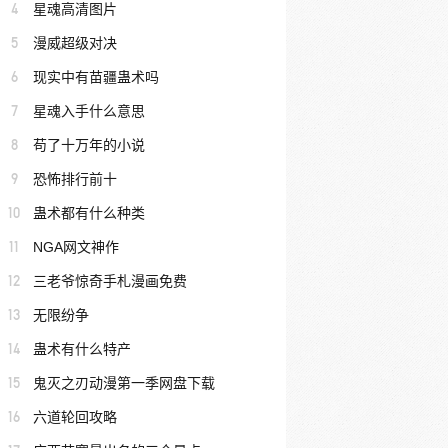
4
星魂高清图片
5
漫威超级对决
6
现实中有苗疆蛊术吗
7
星魂入手什么意思
8
苟了十万年的小说
9
恐怖排行前十
10
蛊术都有什么种类
11
NGA网文神作
12
三老爷惊奇手札漫画免费
13
无限纷争
14
蛊术有什么特产
15
鬼灭之刃动漫第一季网盘下载
16
六道轮回攻略