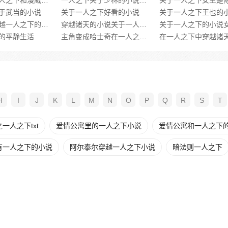
关于穿越一人之下和漫威的小说
一人之下关于少林的小说有哪些
于武当的小说
关于一人之下好看的小说
关于一人之下王也的
关于女装穿越一人之下的小说
穿越诸天的小说关于一人之下
的平静生活
主角变成哈士奇在一人之下的小说
H
I
J
K
L
M
N
O
P
Q
R
S
T
一人之下txt
爱情公寓里的一人之下小说
爱情公寓和一人之下
有一人之下的小说
阿尔泰尔穿越一人之下小说
暗法则一人之下