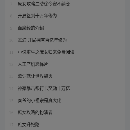
庶女攻略二爷徐令安不纳妾
7
开局签到十万年修为
8
血魔经的介绍
9
玄幻 开局拥有百亿年修为
10
小说重生之庶女归来免费阅读
11
人工产奶恐怖片
12
歌词就让世界毁灭
13
神豪暴击银行卡奖励十万亿
14
秦爷的小祖宗是真大佬
15
庶女攻略的扮演者
16
庶女升妃路
17