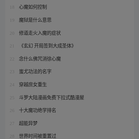
心魔如何控制
18
魔狱是什么意思
19
修道走火入魔的症状
20
《玄幻 开局签到大成圣体》
21
念什么佛咒消徐心魔
22
蚩尤功法的名字
23
穿越庶女重生
24
斗罗大陆漫画免费下拉式酷漫屋
25
十大魔功绝学排名
26
超能异梦
27
世界时间被重置过
28