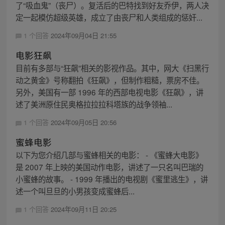
了“吸血鬼”（丧尸）。复活后的巴特找到好友乔伊，两人决
定一起模仿超级英雄，成立了由丧尸和人类组成的惩奸...
1 个回答
2024年09月04日 21:55
电影狂飙
目前有多部与“狂飙”相关的影视作品。其中，网大《扫黑行
动之黄金》号称翻拍《狂飙》，但制作粗糙，票房不佳。
另外，美国有一部 1996 年的西部电视电影《狂飙》，讲
述了美洲原住民奥格拉拉拉科塔族的战争领袖...
1 个回答
2024年09月05日 20:56
蜜蜂电影
以下为您介绍几部与蜜蜂相关的电影： - 《蜜蜂大电影》
是 2007 年上映的美国动作电影，讲述了一只名叫巴瑞的
小蜜蜂的故事。 - 1999 年播出的电视剧《蜜里逃生》，讲
述一个叫旦旦的小男孩变成蜜蜂后...
1 个回答
2024年09月11日 20:25