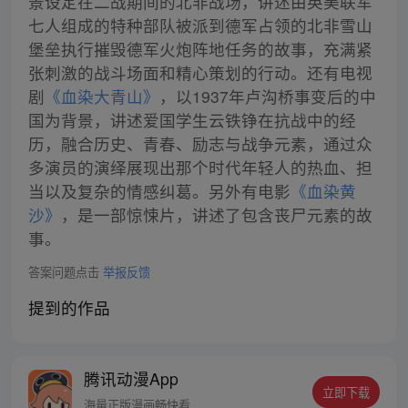
景设定在二战期间的北非战场，讲述由英美联军
七人组成的特种部队被派到德军占领的北非雪山
堡垒执行摧毁德军火炮阵地任务的故事，充满紧
张刺激的战斗场面和精心策划的行动。还有电视
剧
《血染大青山》
，以1937年卢沟桥事变后的中
国为背景，讲述爱国学生云铁铮在抗战中的经
历，融合历史、青春、励志与战争元素，通过众
多演员的演绎展现出那个时代年轻人的热血、担
当以及复杂的情感纠葛。另外有电影
《血染黄
沙》
，是一部惊悚片，讲述了包含丧尸元素的故
事。
答案问题点击
举报反馈
提到的作品
腾讯动漫App
立即下载
海量正版漫画畅快看