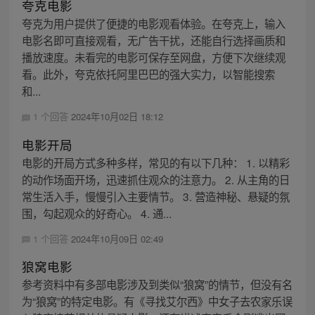
夸克电影
夸克为用户提供了便捷的电影观看体验。在夸克上，输入
电影名即可直接观看，无广告干扰，还能自行选择画质和
播放速度。未看完的电影可保存至网盘，方便下次继续观
看。此外，夸克依托阿里巴巴的强大实力，以智能搜索
和...
1 个回答
2024年10月02日 18:12
电影开局
电影的开局方式多种多样，常见的有以下几种： 1. 以精彩
的动作场面开场，迅速抓住观众的注意力。 2. 从主角的日
常生活入手，慢慢引入主要情节。 3. 营造神秘、悬疑的氛
围，勾起观众的好奇心。 4. 通...
1 个回答
2024年10月09日 02:49
狼窝电影
参考资料中有多部电影涉及到类似“狼窝”的情节，但没有名
为“狼窝”的特定电影。有《寻找艾尔西》中女子去农家乐误