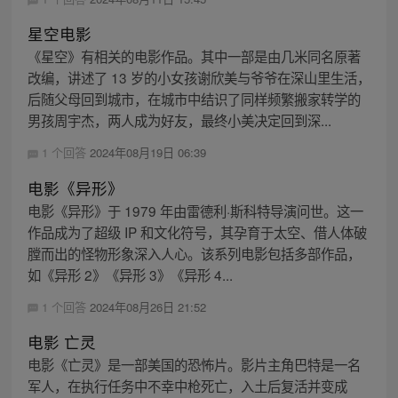
星空电影
《星空》有相关的电影作品。其中一部是由几米同名原著
改编，讲述了 13 岁的小女孩谢欣美与爷爷在深山里生活，
后随父母回到城市，在城市中结识了同样频繁搬家转学的
男孩周宇杰，两人成为好友，最终小美决定回到深...
1 个回答
2024年08月19日 06:39
电影《异形》
电影《异形》于 1979 年由雷德利·斯科特导演问世。这一
作品成为了超级 IP 和文化符号，其孕育于太空、借人体破
膛而出的怪物形象深入人心。该系列电影包括多部作品，
如《异形 2》《异形 3》《异形 4...
1 个回答
2024年08月26日 21:52
电影 亡灵
电影《亡灵》是一部美国的恐怖片。影片主角巴特是一名
军人，在执行任务中不幸中枪死亡，入土后复活并变成