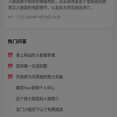
入狼窝情节相关的悬疑电影，还有讲述富家千金刚逃出困
境又入狼窝的电影情节，以及女大学生刚出虎穴...
1 个回答
2024年10月18日 00:33
热门问答
身上有仙的人能看到鬼
1
签到第一天送别墅
2
开局修为无限我的势力无敌
3
魔灵hive官网个人中心
4
这个修士很危险人物简介
5
玄门小祖宗下山了免费阅读
6