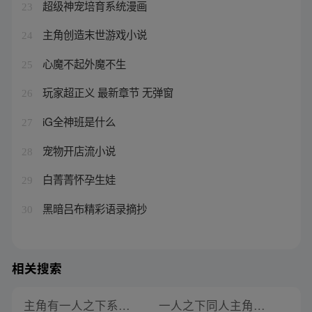
超级神宠培育系统漫画
23
主角创造末世游戏小说
24
心魔不起外魔不生
25
玩家超正义 最新章节 无弹窗
26
iG全神班是什么
27
宠物开店流小说
28
白菁菁怀孕生娃
29
黑暗吕布精彩语录摘抄
30
相关搜索
主角有一人之下系统的小说
一人之下同人主角是炼丹师的小说有哪些