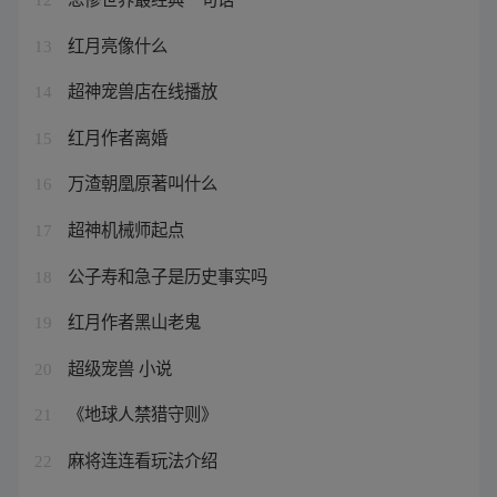
红月亮像什么
13
超神宠兽店在线播放
14
红月作者离婚
15
万渣朝凰原著叫什么
16
超神机械师起点
17
公子寿和急子是历史事实吗
18
红月作者黑山老鬼
19
超级宠兽 小说
20
《地球人禁猎守则》
21
麻将连连看玩法介绍
22