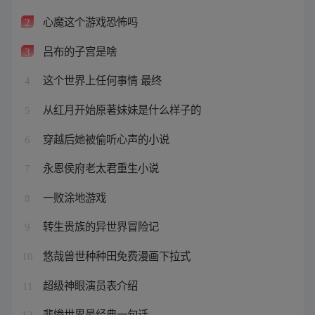
心魔这个游戏恐怖吗
2
吕布的子宫是啥
3
这个世界上任何事情 最终
4
从红月开始原著妹妹是什么样子的
5
穿越后她被偷听心声的小说
6
永恩侯府老太君重生小说
7
一败涂地游戏
8
转生贵族的异世界冒险记
9
悠哉兽世种种田免费漫画下拉式
10
超级神眼演员表介绍
11
悲惨世界最经典一句话
12