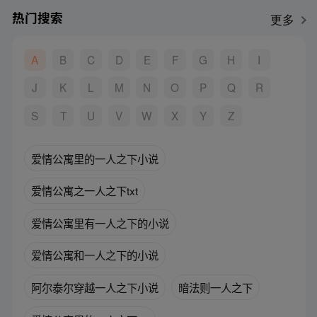
热门搜索
更多
A
B
C
D
E
F
G
H
I
J
K
L
M
N
O
P
Q
R
S
T
U
V
W
X
Y
Z
爱情公寓里的一人之下小说
爱情公寓之一人之下txt
爱情公寓里有一人之下的小说
爱情公寓和一人之下的小说
阿尔泰尔穿越一人之下小说
暗法则一人之下