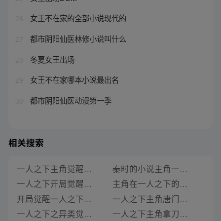
女王不在家的全部小说现代的
26
都市阴阳仙医林修小说叫什么
27
冬夏女王出场
28
女王不在家哪本小说最出名
29
都市阴阳仙医动漫第一季
30
相关搜索
一人之下主角觉醒的小说
秦时的小说主角一人之下
一人之下开局觉醒八奇技夏禾小说
主角在一人之下的世界的小说
开局觉醒一人之下系统
一人之下主角唐门的小说
一人之下之异类觉醒小说
一人之下主角拿刀的小说