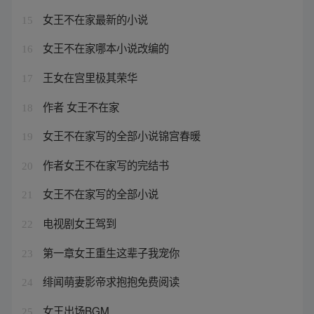
女王不在家最新的小说
15
女王不在家哪本小说改编的
16
王女在宫里极其荣华
17
作者 女王不在家
18
女王不在家写的全部小说锦宫春暖
19
作者女王不在家写的完结书
20
女王不在家写的全部小说
21
电视剧女王驾到
22
第一章女王重生这辈子我宠你
23
绯闻萌妻影帝求抱抱免费阅读
24
女王出场BGM
25