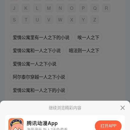
J
K
L
M
N
O
P
Q
R
S
T
U
V
W
X
Y
Z
爱情公寓里有一人之下的小说
唉一人之下
爱情公寓和一人之下小说
暗法则一人之下
爱情公寓一人之下小说
阿尔泰尔穿越一人之下小说
爱情公寓和一人之下的小说
爱情公寓里的一人之下小说
继续浏览精彩内容
爱情公寓里的一人之下txt
爱情公寓之一人之下txt
腾讯动漫App
打开APP
海量漫画 新人7天免费看