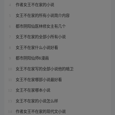
作者女王不在家的小说
4
女王不在家的所有小说简介内容
5
都市阴阳仙医林修女主有几个
6
女王不在家的全部小所有小说
7
女王不在家什么小说好看
8
都市阴阳仙师6漫画
9
女王不在家写的全部小说他的暗卫
10
女王不在家哪部小说最好看
11
女王不在家哪本小说
12
女王不在家的小说怎么样
13
作者女王不在家的现代文小说
14