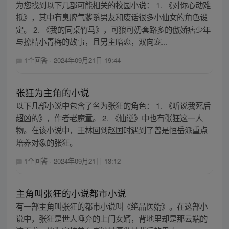
为您找到以下几部可能相关的校园小说： 1. 《对你心动难
抵》，其中有臭脾气爹系男友和废话很多小仙女的角色设
定。 2. 《我的同桌竹马》，可狼可奶套路多的傲娇痞少年
与撩精小青梅的故事，且男主暗恋，双向宠...
1个回答
·
2024年09月21日 19:44
张狂为主角的小说
以下几部小说中包含了名为张狂的角色： 1. 《听说我死后
超凶的》，作者老魔童。 2. 《仙逆》中也有张狂这一人
物。在该小说中，王林回到赵国时遇到了曾是恒岳派重点
培养对象的张狂。
1个回答
·
2024年09月21日 13:12
主角叫张狂的小说都市小说
有一部主角叫张狂的都市小说叫《绝品医婿》。在这部小
说中，张狂是世人唾弃的上门女婿，背地里却是那云端的