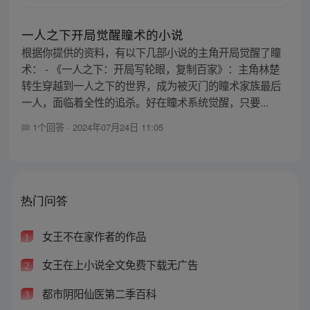
一人之下开局觉醒瞳术的小说
根据你提供的资料，有以下几部小说的主角开局觉醒了瞳
术： - 《一人之下：开局写轮眼，复制百家》：主角林楚
转生穿越到一人之下的世界，成为被灭门的瞳术家族最后
一人，面临着全性的追杀。好在瞳术系统觉醒，只要...
1个回答
·
2024年07月24日 11:05
热门问答
女王不在家作者的作品
1
女王在上小说全文免费下载无广告
2
都市阴阳仙医第二季百科
3