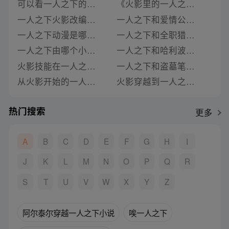
可以看一人之下的小说用哪个软件好用
《火影里的一人之下》类似推荐
一人之下火影改编的小说叫什么
一人之下和爱情公寓结合的小说
一人之下动漫是哪个小说改编的
一人之下和全职猎人联动的小说
一人之下由哪个小说改编
一人之下和哈利波特联动的小说
火影技能在一人之下的小说
一人之下和盗墓笔记联动的小说
从火影开始的一人之下小说无弹窗
火影穿越到一人之下小说
热门搜索
更多
A
B
C
D
E
F
G
H
I
J
K
L
M
N
O
P
Q
R
S
T
U
V
W
X
Y
Z
阿尔泰尔穿越一人之下小说
唉一人之下