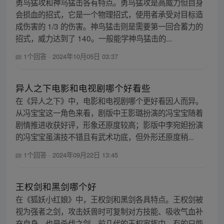
勇鸟猛攻和神鸟猛击各有特点。勇鸟猛攻是高威力但自身
会损血的招式，它是一个物理招式，使用者承受对目标造
成伤害的 1/3 的伤害。神鸟猛击则是需要第一回合蓄力的
招式，威力达到了 140。一般能学神鸟猛击的...
1个回答
·
2024年10月05日 03:37
异人之下电影和电视剧哪个好看些
在《异人之下》中，电影和电视剧哪个更好看因人而异。
从冯宝宝这一角色来看，剧版中王影璐扮演的冯宝宝随着
剧情推进收获好评，形象还原度较高；影版中李宛妲扮演
的冯宝宝虽演技不错且有武术功底，但外形还原度稍...
1个回答
·
2024年09月22日 13:45
王权剑和黑剑哪个好
在《狐妖小红娘》中，王权剑和黑剑各具特点。王权剑被
视为强者之剑，攻击妖兽时可复制对方技能、吸收气血补
充自身，也是杀伐之剑。前几代的王权家族中，有的只能