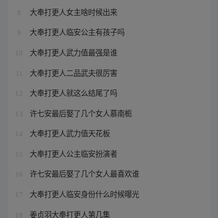
大奉打更人女主啥时候出来
8
大奉打更人临安公主有孩子吗
9
大奉打更人武力值最强是谁
10
大奉打更人二品武夫很厉害
11
大奉打更人就这么结尾了吗
12
许七安最后娶了几个女人慕南栀
13
大奉打更人武力值天花板
14
大奉打更人公主临安扮演者
15
许七安最后娶了几个女人最喜欢谁
16
大奉打更人临安身份什么时候曝光
17
姜贞羽大奉打更人第几集
18