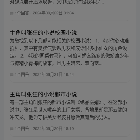
对魏琛展开追求攻势，文中提到“你是我年少...
1个回答
·
2024年09月22日 01:34
主角叫张狂的小说校园小说
为您找到以下几部可能相关的校园小说： 1. 《对你心动难
抵》，其中有臭脾气爹系男友和废话很多小仙女的角色设
定。 2. 《我的同桌竹马》，可狼可奶套路多的傲娇痞少年
与撩精小青梅的故事，且男主暗恋，双向宠...
1个回答
·
2024年09月21日 19:44
主角叫张狂的小说都市小说
有一部主角叫张狂的都市小说叫《绝品医婿》。在这部小
说中，张狂是世人唾弃的上门女婿，背地里却是那云端的
冲天龙，他为守护美女老婆甘愿做其背后的男人。
1个回答
·
2024年09月20日 18:19