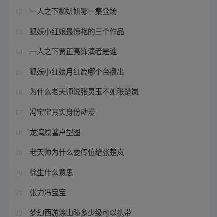
一人之下柳妍妍哪一集登场
12
狐妖小红娘最惊艳的三个作品
13
一人之下贾正亮饰演者是谁
14
狐妖小红娘月红篇哪个台播出
15
为什么老天师说张灵玉不如张楚岚
16
冯宝宝真实身份动漫
17
龙湾原著户型图
18
老天师为什么要传位给张楚岚
19
徐生什么意思
20
张力冯宝宝
21
梦幻西游涂山瞳多少级可以携带
22