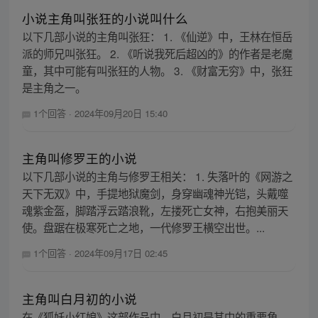
小说主角叫张狂的小说叫什么
以下几部小说的主角叫张狂： 1. 《仙逆》中，王林在恒岳
派的师兄叫张狂。 2. 《听说我死后超凶的》的作者是老魔
童，其中可能有叫张狂的人物。 3. 《财富无穷》中，张狂
是主角之一。
1个回答
·
2024年09月20日 15:40
主角叫修罗王的小说
以下几部小说的主角与修罗王相关： 1. 失落叶的《网游之
天下无双》中，手提地狱魔剑，身穿幽魂神光铠，头戴噬
魂紫金盔，脚踏浮云踏浪靴，左搂死亡女神，右抱美丽天
使。盘踞在极寒死亡之地，一代修罗王横空出世。...
1个回答
·
2024年09月17日 02:45
主角叫白月初的小说
在《狐妖小红娘》这部作品中，白月初是其中的重要角