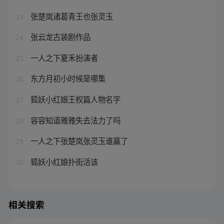
张楚岚诸葛青王也张灵玉
23
张云龙古装剧作品
24
一人之下夏禾扮演者
25
东方月初小时候是哪集
26
狐妖小红娘王权篇人物名字
27
容容知道雅雅失去法力了吗
28
一人之下张楚岚张灵玉谁赢了
29
狐妖小红娘扑街活该
30
相关搜索