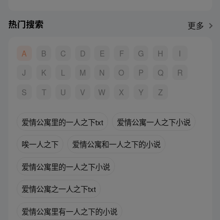
热门搜索
更多
A
B
C
D
E
F
G
H
I
J
K
L
M
N
O
P
Q
R
S
T
U
V
W
X
Y
Z
爱情公寓里的一人之下txt
爱情公寓一人之下小说
唉一人之下
爱情公寓和一人之下的小说
爱情公寓里的一人之下小说
爱情公寓之一人之下txt
爱情公寓里有一人之下的小说