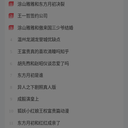
涂山雅雅和东方月初决裂
1
王一哲签约公司
2
涂山雅雅和傲来国三少爷结婚
3
温州龙湖龙誉城优缺点
4
王富贵真的喜欢清瞳吗知乎
5
胡先煦和赵昭仪谈恋爱了吗
6
东方月初是谁
7
异人之下剧照真人版
8
成毅演皇上
9
狐妖小红娘王权富贵篇动漫
10
东方月初和红红成亲了
11