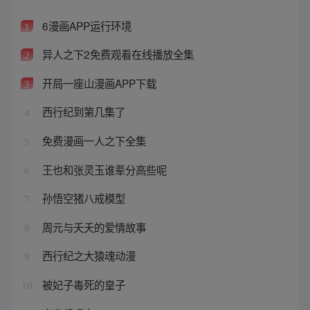
6漫画APP运行环境
1
异人之下2免费观看在线播放全集
2
开局一座山漫画APP下载
3
西行纪到第几集了
4
免费漫画一人之下全集
5
王也和张灵玉谁辈分高些呢
6
孙悟空猪八戒模型
7
周元与夭夭的爱情故事
8
西行纪之大猿魂动漫
9
被妃子毒死的皇子
10