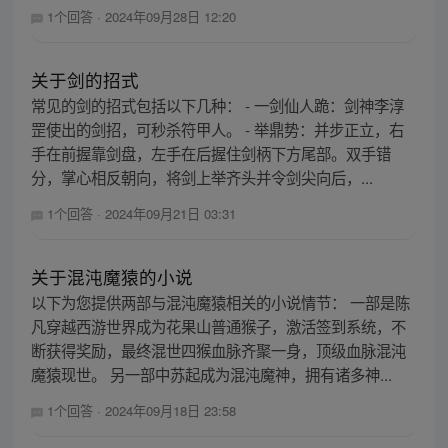
1个回答
·
2024年09月28日 12:20
关于剑的招式
常见的剑的招式包括以下几种： - 一剑仙人跪：剑神李淳
罡使出的剑招，可秒杀符甲人。 - 举鼎势：并步正立，右
手在前握靠剑盘，左手在后握住剑柄下方尾部。双手错
分，掌心相反朝向，将剑上举齐头并令剑尖向后，...
1个回答
·
2024年09月21日 03:31
关于混沌魔猿的小说
以下为您提供两部与混沌魔猿相关的小说情节： 一部是陈
凡穿越西游世界成为花果山普通猴子，激活签到系统，不
断获得奖励，最终混世四猴血脉齐聚一身，顶级血脉混沌
魔猿现世。 另一部中苏起成为混沌魔神，拥有诸多神...
1个回答
·
2024年09月18日 23:58