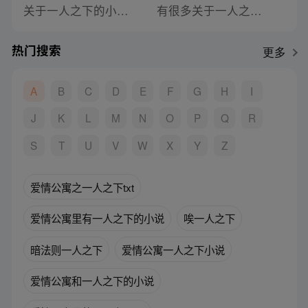
关于一人之下的小说作文
有很多关于一人之下小说的软件
热门搜索
更多
A
B
C
D
E
F
G
H
I
J
K
L
M
N
O
P
Q
R
S
T
U
V
W
X
Y
Z
爱情公寓之一人之下txt
爱情公寓里有一人之下的小说
唉一人之下
暗法则一人之下
爱情公寓一人之下小说
爱情公寓和一人之下的小说