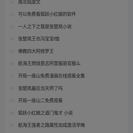
南北组虐文
11
可以免费看狐妖小红娘的软件
12
一人之下之我是张楚岚小说
13
张楚岚王也冯宝宝t恤
14
佛教四大阿修罗王
15
航海王燃烧意志阿里服是官服么
16
开局一座山免费漫画在线观看全集
17
张楚岚最后当天师了吗
18
开局一座山二免费观看
19
狐妖小红娘之道门鬼才 小说
20
航海王强者之路属性加成激活早晚
21