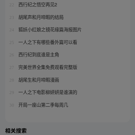
西行纪之悟空再见2
22
胡尾声和月啼暇的结局
23
狐妖小红娘之镜花缘篇海报图片
24
一人之下有哪些番外篇可以看
25
西行纪到底谁是主角
26
完美世界全集免费观看完整版
27
胡尾生和月啼暇漫画
28
一人之下电影柳妍妍是谁演的
29
开局一座山第二季每周几
30
相关搜索