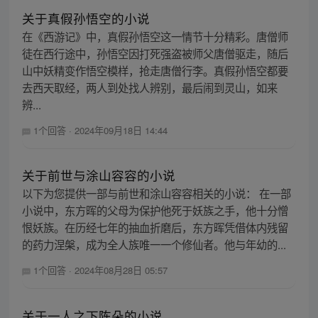
关于真假孙悟空的小说
在《西游记》中，真假孙悟空这一情节十分精彩。唐僧师
徒在西行途中，孙悟空因打死强盗被师父唐僧驱走，随后
山中妖精变作悟空模样，抢走唐僧行李。真假孙悟空都要
去西天取经，两人到处找人辨别，最后闹到灵山，如来
辨...
1个回答
·
2024年09月18日 14:44
关于前世与涂山容容的小说
以下为您提供一部与前世和涂山容容相关的小说： 在一部
小说中，东方晖的父母为保护他死于妖族之手，他十分憎
恨妖族。在历经七年的抽血折磨后，东方晖凭借体内残留
的药力涅槃，成为全人族唯一一个修仙者。他与年幼的...
1个回答
·
2024年08月28日 05:57
关于一人之下陈朵的小说