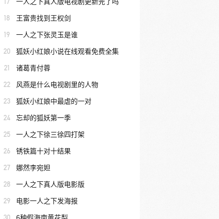
17
一人之下真人版电视剧更新完了吗
18
王富贵找到王权剑
19
一人之下张灵玉是谁
20
狐妖小红娘小说在线观看免费全集
21
诸葛青付蓉
22
风燕是什么电视剧里的人物
23
狐妖小红娘中最虐的一对
24
忘却的狐妖第一季
25
一人之下徐三徐四打架
26
锈铁篇十对十结果
27
娜然李宛妲
28
一人之下真人版电影版
29
电影一人之下发海报
30
6种假海南黄花梨