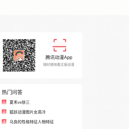
腾讯动漫App
随时随地看正版动漫
热门问答
1
夏禾vs徐三
2
狐妖动漫图片女高冷
3
马良的性格特征人物特征