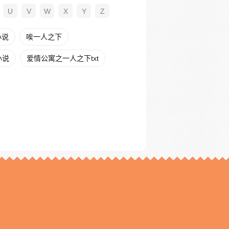
U
V
W
X
Y
Z
小说
唉一人之下
小说
爱情公寓之一人之下txt