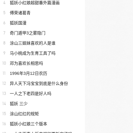
4
狐妖小红娘超甜番外篇漫画
5
傅荣诸葛青
6
狐妖国漫
7
奇门遁甲3之雾隐门
8
涂山三姐妹喜欢的人是谁
9
马小桃成为生育工具了吗
10
邓为喜欢长相思吗
11
1996年3月12日农历
12
异人天下冯宝宝到底是什么身份
13
一人之下老四是好人吗
14
狐妖 三少
15
涂山红红的规矩
16
狐妖小红娘三个版本