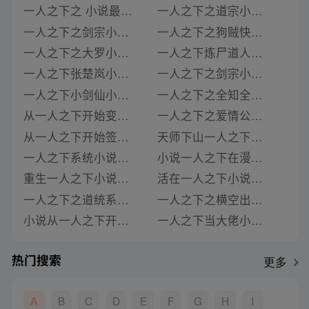
一人之下之 小说最新章节
一人之下之道宗小说最新章节
一人之下之剑宗小说最新章节
一人之下之狗贼快跑小说最新章节
一人之下之大罗小说最新章节
一人之下炼尸道人小说最新章节
一人之下张楚岚小说最新章节
一人之下之剑宗小说最新章节免费阅读全文
一人之下小剑仙小说最新章节
一人之下之全知全能小说最新章节
从一人之下开始变强小说最新章节
一人之下之爱情公寓小说最新章节
从一人之下开始签到小说最新章节
天师下山一人之下小说最新章节
一人之下系统小说最新章节
小说一人之下在漫威最新章节
重生一人之下小说最新章节
活在一人之下小说最新章节无弹窗
一人之下之道统系统小说最新章节
一人之下之横空出世小说最新章节
小说从一人之下开始修仙最新章节
一人之下当大佬小说最新章节下载免费
热门搜索
更多
A
B
C
D
E
F
G
H
I