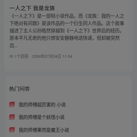
一人之下 我是龙族
《一人之下》是一部轻小说作品，而《龙族：我的一人之
下绝对有问题》是该作品的一个衍生同人作品。这个故事
描述了主人公孙皓然穿越到《一人之下》世界后的经历。
原本平凡无奇的他只想安安静静地送快递，但却被突然
出...
1个回答
·
2024年07月24日 11:04
热门问答
我的师傅超厉害的 小说
1
我的师傅是个妖怪小说
2
我的师傅果然是魔王小说
3