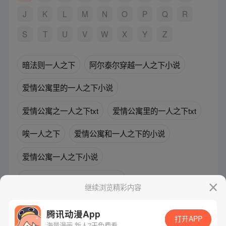
J
K
L
M
N
O
P
Q
R
S
T
U
V
W
X
Y
Z
暗法则一人之下
阿尔泰尔穿越一人之下小说
爱情公寓里的一人之下小说
爱情公寓之一人之下txt
爱情公寓里的一人之下txt
唉一人之下
爱情公寓和一人之下的小说
爱情公寓一人之下小说
爱情公寓里有一人之下的小说
继续浏览精彩内容
爱情公寓和一人之下小说
腾讯动漫App
打开APP
海量漫画 新人7天免费看