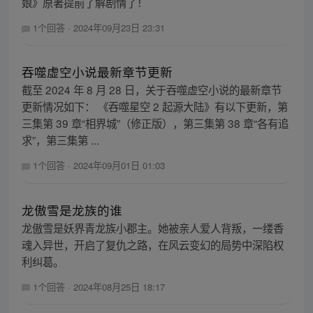
娘》原著提前了解剧情了！
1个回答
·
2024年09月23日 23:31
吞噬虚空小说最新章节更新
截至 2024 年 8 月 28 日，关于吞噬虚空小说的最新章节
更新情况如下： 《吞噬星空 2 起源大陆》有以下更新，第
三集第 39 章“相界城”（修正版），第三集第 38 章“各有追
求”，第三集第 ...
1个回答
·
2024年09月01日 01:03
龙傲雪是龙族的谁
龙傲雪是妖界青龙族小郡主。她被亲人爱人背叛，一缕香
魂入异世，开启了复仇之路，在风云变幻的局势中深陷权
利纠葛。
1个回答
·
2024年08月25日 18:17