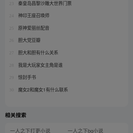
秦皇岛昌黎沙雕大世界门票
23
神印王座召唤师
24
原神爱丽丝配音
25
胆大党豆瓣
26
胆大和胆有什么关系
27
我是大玩家女主角是谁
28
惊封手书
29
魔女2和魔女1有什么联系
30
相关搜索
一人之下打更小说
一人之下bg小说