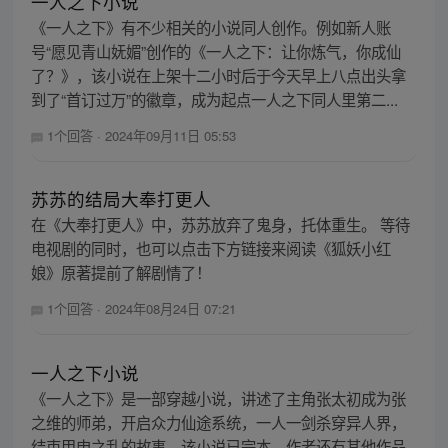
一人之下小说
《一人之下》有不少相关的小说同人创作。例如新人账
号“愿见青山妩媚”创作的《一人之下：让你炼气，你成仙
了？》，该小说在上架十二小时后于今天早上八点出头拿
到了“首订过万”的徽章，成为起点一人之下同人里第二...
1个回答
·
2024年09月11日 05:53
苏苏的结局大奉打更人
在《大奉打更人》中，苏苏放弃了鬼身，托体重生。 等待
电视剧的同时，也可以点击下方链接来阅读《狐妖小红
娘》原著提前了解剧情了！
1个回答
·
2024年08月24日 07:21
一人之下小说
《一人之下》是一部穿越小说，讲述了主角张太初成为张
之维的师弟，开启众力仙途系统，一人一剑杀穿异人界，
结束甲申之乱的故事。该小说已完本，作者还有其他作品