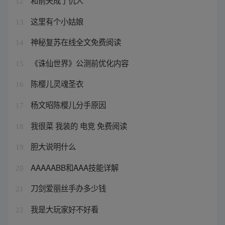
和前夫成了仇人
12
这里有个小姑娘
13
神秘复苏在线全文免费阅读
14
《诛仙世界》公测前优化内容
15
陈樱儿灵魂圣衣
16
杨文昭陈樱儿分手原因
17
我很菜 我装的 电竞 免费阅读
18
胆大说明什么
19
AAAAABB和AAA技能详解
20
刀剑爱丽丝手办多少钱
21
我是大玩家好不好看
22