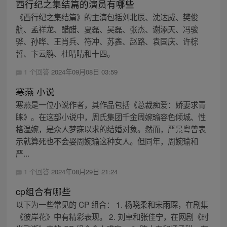
西行纪之集结篇的演员有哪些
《西行纪之集结篇》的主演包括刘北辰、沈达威、樊俊
航、孟祥龙、醋醋、夏磊、吴磊、张杰、谢添天、冯骏
骅、孙晔、王肖兵、符冲、苏鑫、赵路、袁国庆、许棕
哲、卞云鹏、杜晴晴和十四。
1 个回答
2024年09月08日 03:59
寒燕 小说
寒燕是一位小说作者，其作品包括《总裁痴爱：娇妻求青
睐》。在这部小说中，周氏集团千金周婉瑜容色倾城、性
格温婉，是众人梦寐以求的结婚对象。然而，严景粤曾表
示就算死也不会娶周婉瑜这种女人。但同年，周婉瑜和
严...
1 个回答
2024年08月29日 21:24
cp组合有哪些
以下为一些常见的 CP 组合： 1. 杨晓柔和宋雨琛，在剧集
《彼岸花》中有精彩表现。 2. 刘卓和张佳宁，在网剧《时