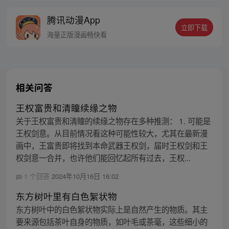
终都会沦为李云心的棋子。 就连拿人魂魄的
腾讯动漫App
黑白阎君见了他也要问一句：食人心魔何处
立即下载
来？ 李云心食人，也食人心。
海量正版漫画畅快看
相关问答
王权富贵和清瞳续缘之物
关于王权富贵和清瞳的续缘之物存在多种推测： 1. 可能是
王权剑意。从目前情况看这种可能性较大，尤其在最新漫
画中，王富贵即将找到本命武器王权剑，届时王权剑和王
权剑意一合并，也许他们能回忆起所有过去，王权...
1 个回答
2024年10月16日 16:02
东方树叶里有白色絮状物
东方树叶中的白色絮状物实际上是自然产生的物质。其主
要来源包括茶叶自身的物质，如叶毛或茶毫，这些细小的