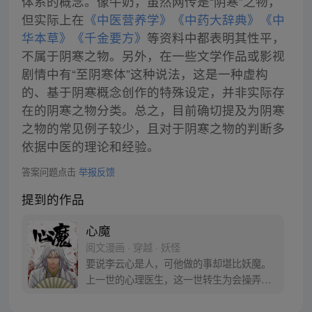
体系的概念。像牛奶，虽然网传是“阴寒”之物，
但实际上在
《中医营养学》
《中药大辞典》
《中
华本草》
《千金要方》
等资料中都表明其性平，
不属于阴寒之物。另外，在一些文学作品或影视
剧情中有“至阴寒体”这种说法，这是一种虚构
的、基于阴寒概念创作的特殊设定，并非实际存
在的阴寒之物分类。总之，目前确切提及为阴寒
之物的常见例子较少，且对于阴寒之物的判断多
依据中医的理论和经验。
答案问题点击
举报反馈
提到的作品
心魔
阅文漫画 · 穿越 · 妖怪
要说李云心是人，可他做的事却堪比妖魔。
上一世的心理医生，这一世转生为会操弄术
法的画师，可他最会操弄的，还是人心。 被
道统追杀，与妖魔为伍。无论是人是妖，最