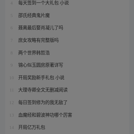
每天签到一个大礼包 小说
4
邵氏经典鬼片魔
5
聂离最后娶肖凝儿了吗
6
庶女攻略有完整版吗
7
两个世界韩哲浩
8
锦心似玉圆房原著详写
9
开局奖励新手礼包 小说
10
大理寺卿全文无删减阅读
11
每日签到修为的我无敌了
12
血魔经和碧波神功哪个厉害
13
开局亿万礼包
14