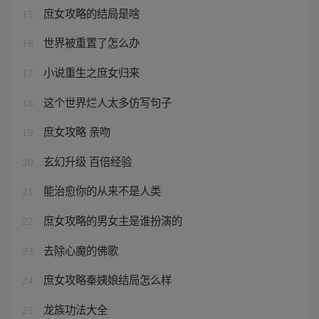
庶女攻略的结局是啥
15
世界被重置了怎么办
16
小说重生之庶女归来
17
这个世界烂人太多仿写句子
18
庶女攻略 亲吻
19
玄幻升级 百倍经验
20
能治愈你的从来不是人类
21
庶女攻略的男女主是谁扮演的
22
去除心魔的佛歌
23
庶女攻略秦姨娘结局怎么样
24
龙族功法大全
25