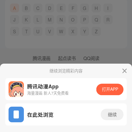
A
B
C
D
E
F
G
H
I
J
K
L
M
N
O
P
Q
R
S
T
U
V
W
X
Y
Z
腾讯漫画
起点读书
QQ阅读
网站备案/许可证号：粤B2-20090059-5
继续浏览精彩内容
Copyright©1998 - 2026 Tencent. All Rights Reserved
腾讯动漫App
打开APP
海量漫画 新人7天免费看
在此处浏览
继续