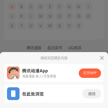
A
B
C
D
E
F
G
H
I
J
K
L
M
N
O
P
Q
R
S
T
U
V
W
X
Y
Z
腾讯漫画
起点读书
QQ阅读
网站备案/许可证号：粤B2-20090059-5
继续浏览精彩内容
Copyright©1998 - 2026 Tencent. All Rights Reserved
腾讯动漫App
打开APP
海量漫画 新人7天免费看
在此处浏览
继续