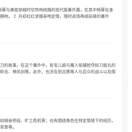
有杨幂与龚俊穿越时空热吻结婚的现代版番外篇，在其中杨幂化身
吻。 2. 月初红红求婚亲吻定情，限时返场再续前缘的番外
刀的故事。在这个番外中，有宝儿姐与魔人佑辅抢夺妖刀蛭丸的
斩击、神风剑等。此外，也涉及到吕慈等人与忍众的战斗以及围
如相亲桥段、旷工危机等；也有围绕角色在特定情境下的经历，
背景等。