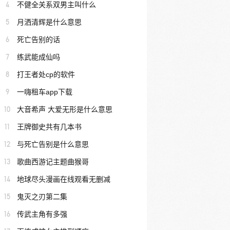
4
不健全关系双男主叫什么
5
月洒清辉是什么意思
6
死亡告别的话
7
练武能成仙吗
8
打王者处cp的软件
9
一嗨租车app下载
10
大音希声 大爱无形是什么意思
11
王牌御史共有几本书
12
与死亡告别是什么意思
13
歌曲西游记主题曲猴哥
14
地球尽头漫画在线观看无删减
15
鬼灭之刃第二集
16
传武主角有多强