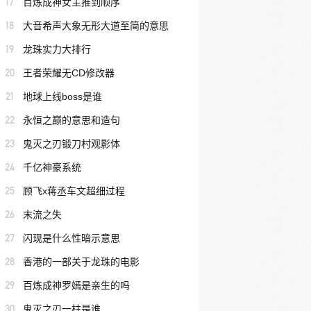
17
百炼成神女主推到顺序
18
大音希声大象无形大道至简的意思
19
龙珠实力大排行
20
王者荣耀无CD修改器
21
地球上线boss是谁
22
永恒之巅的意思和造句
23
鬼灭之刃锻刀村观影体
24
千亿神豪系统
25
顾飞x蒋丞车文超细过程
26
末流之失
27
闪现是什么性暗示意思
28
香港的一部关于龙珠的电影
29
百炼成神罗嫣是亲生的吗
30
鬼灭之刃一柱是谁