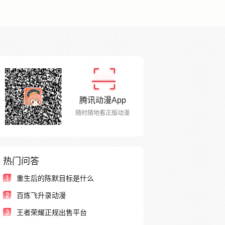
腾讯动漫App
随时随地看正版动漫
热门问答
1
重生后的陈默目标是什么
2
百炼飞升录动漫
3
王者荣耀正规出售平台