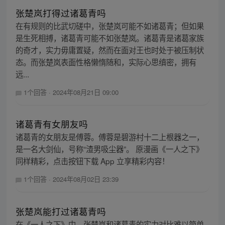
张楚岚打得过诸葛青吗
在有规则的比武切磋中，张楚岚可能不如诸葛青；但如果
是生死相搏，诸葛青可能不如张楚岚。诸葛青是诸葛家族
的奇才，实力毋庸置疑，然而在面对王也时处于被压制状
态。而张楚岚表面性格懒惰随和，实际心思缜密，拥有
远...
1个回答
·
2024年08月21日 09:00
诸葛青有女朋友吗
诸葛青的女朋友是傅蓉。傅蓉是碧游村十二上根器之一，
是一名大剑仙，号称“渣男吸尘器”。 原漫画《一人之下》
同样精彩，点击按钮下载 App 立享精彩内容！
1个回答
·
2024年08月02日 23:39
张楚岚能打过诸葛青吗
在《一人之下》中，张楚岚和诸葛青的实力对比难以简单