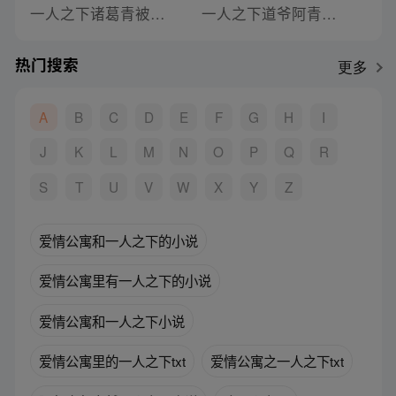
一人之下诸葛青被虐小说免费阅读
一人之下道爷阿青楚岚小说
热门搜索
更多
A
B
C
D
E
F
G
H
I
J
K
L
M
N
O
P
Q
R
S
T
U
V
W
X
Y
Z
爱情公寓和一人之下的小说
爱情公寓里有一人之下的小说
爱情公寓和一人之下小说
爱情公寓里的一人之下txt
爱情公寓之一人之下txt