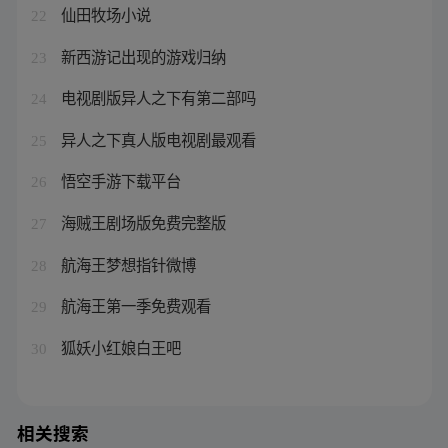
仙田牧场小说
22
新西游记出现的游戏归纳
23
电视剧版异人之下有第二部吗
24
异人之下真人版电视剧最观看
25
悟空手游下载平台
26
海贼王剧场版免费完整版
27
航海王梦想指针微博
28
航海王第一季免费观看
29
狐妖小红娘白王吧
30
相关搜索