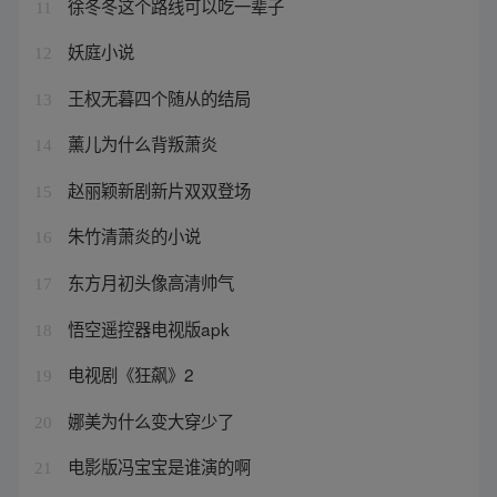
徐冬冬这个路线可以吃一辈子
11
妖庭小说
12
王权无暮四个随从的结局
13
薰儿为什么背叛萧炎
14
赵丽颖新剧新片双双登场
15
朱竹清萧炎的小说
16
东方月初头像高清帅气
17
悟空遥控器电视版apk
18
电视剧《狂飙》2
19
娜美为什么变大穿少了
20
电影版冯宝宝是谁演的啊
21