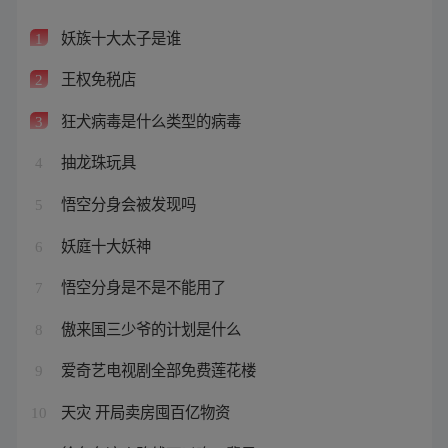
妖族十大太子是谁
1
王权免税店
2
狂犬病毒是什么类型的病毒
3
抽龙珠玩具
4
悟空分身会被发现吗
5
妖庭十大妖神
6
悟空分身是不是不能用了
7
傲来国三少爷的计划是什么
8
爱奇艺电视剧全部免费莲花楼
9
天灾 开局卖房囤百亿物资
10