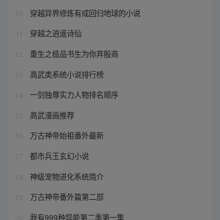
穿越异界修炼有成回归地球的小说
10
穿越之逍遥诗仙
11
重生之极品书生为你弃殷商
12
高武类系统小说排行榜
13
一剑独尊实力人物排名顺序
14
高武漫画推荐
15
万古神帝始祖番外最新
16
都市兵王玄幻小说
17
神级宠物进化系统简介
18
万古神帝番外篇第二部
19
我有999种异能第二季第一集
20