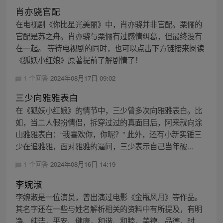
肖亦骁官配
在电视剧《你比星光美丽》中，肖亦骁并非官配。栗俪的
官配是苏之舟。肖亦骁与栗俪有过感情纠葛，但最终没有
在一起。 等待电视剧的同时，也可以点击下方链接来阅读
《狐妖小红娘》原著提前了解剧情了！
1 个回答
2024年08月17日 09:02
三少向雅雅表白
在《狐妖小红娘》的情节中，三少曾多次向雅雅表白。比
如，当二人假扮情侣，拆穿过过的真面目后，阿来就向涂
山雅雅表白：“我喜欢你，你呢？” 此外，还有小新实锤三
少在追雅雅，面对雅雅的逼问，三少表示自己当年破...
1 个回答
2024年08月16日 14:19
李婉淑
李婉淑是一位演员，曾出演过电影《金瓶风月》等作品。
其名字还在一些与姓名解析相关的资料中有所提及，有明
净、纯洁，平安、健康，和谐、和睦，美德、品德，时