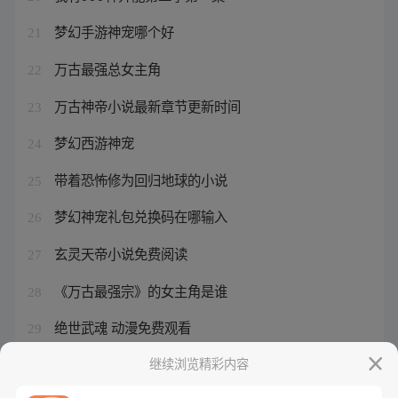
梦幻手游神宠哪个好
21
万古最强总女主角
22
万古神帝小说最新章节更新时间
23
梦幻西游神宠
24
带着恐怖修为回归地球的小说
25
梦幻神宠礼包兑换码在哪输入
26
玄灵天帝小说免费阅读
27
《万古最强宗》的女主角是谁
28
绝世武魂 动漫免费观看
29
梦幻神宠最厉害三个职业
继续浏览精彩内容
30