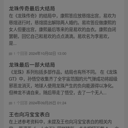
龙珠传奇最后大结局
在《龙珠传奇》的结局中，康熙答应放慈煊出宫，易欢为
慈煊送行时，慈煊提出解除两人婚约。易欢答应做康熙的
女人但要出宫，康熙最后等来的是易欢的血衣。康熙自闭
罢朝，回忆自己和易欢的点点滴滴。易欢名为李易欢，
是...
1 个回答
2024年10月02日 13:00
龙珠最后一部大结局
《龙珠》系列包括多部作品，结局也有所不同。 在《龙珠
GT》中，孙悟空收集齐了全宇宙范围的元气弹成功将超级
邪恶龙消灭，地球人使用龙珠产生的负向能源得以净化。
但神龙不请自来，随后带走了悟空，去了一个无人...
1 个回答
2024年09月25日 01:24
王也向冯宝宝表白
在上述参考资料中，未提及王也向冯宝宝表白的相关内