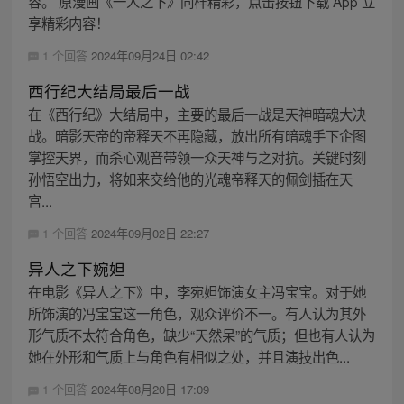
容。 原漫画《一人之下》同样精彩，点击按钮下载 App 立
享精彩内容！
1 个回答
2024年09月24日 02:42
西行纪大结局最后一战
在《西行纪》大结局中，主要的最后一战是天神暗魂大决
战。暗影天帝的帝释天不再隐藏，放出所有暗魂手下企图
掌控天界，而杀心观音带领一众天神与之对抗。关键时刻
孙悟空出力，将如来交给他的光魂帝释天的佩剑插在天
宫...
1 个回答
2024年09月02日 22:27
异人之下婉妲
在电影《异人之下》中，李宛妲饰演女主冯宝宝。对于她
所饰演的冯宝宝这一角色，观众评价不一。有人认为其外
形气质不太符合角色，缺少“天然呆”的气质；但也有人认为
她在外形和气质上与角色有相似之处，并且演技出色...
1 个回答
2024年08月20日 17:09