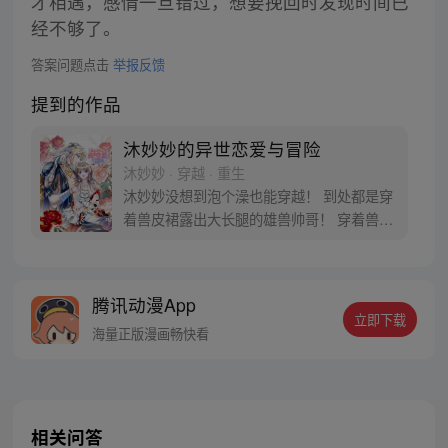
才相遇，感情一旦错过，想要挽回时发现时间已
经不够了。
答案问题点击
举报反馈
提到的作品
沐妙妙的异世恋爱与冒险
沐妙妙 · 穿越 · 重生
沐妙妙没想到泡个澡也能穿越！ 到处都是穿
着兽皮裙露出大长腿的雄兽帅哥！ 穿着兽皮
裙露出大长腿的雄兽帅哥都还想娶她回家！
跨种族的恋爱是没有好结果的，还好脑袋里
有一个异世生存教科书的系统让她学习兽世
腾讯动漫App
知识！ 好好学习，天天向上！ 穿越兽世，甜
立即下载
宠来袭！【每周五六日更新】
海量正版漫画畅快看
相关问答