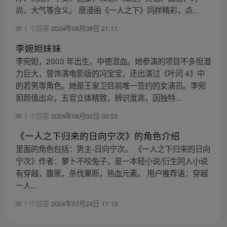
尚、大气等含义。 原漫画《一人之下》同样精彩，点...
1 个回答
2024年08月06日 21:11
李婉妲妹妹
李宛妲，2003 年出生，中德混血。她参演的项目不多但潜
力巨大，曾饰演电影版的冯宝宝，还出演过《叶问 4》中
的若男等角色。她是王家卫目前唯一签约的女演员。李宛
妲颜值出众，五官立体精致，辨识度高，因独特...
1 个回答
2024年08月02日 03:53
《一人之下归来的日向宁次》的角色介绍
里面的角色包括：男主-日向宁次。 《一人之下归来的日向
宁次》作者：萝卜不咬兔子，是一本轻小说/衍生同人小说
有穿越，腹黑，杀伐果断，热血元素。 用户推荐语：穿越
一人...
1 个回答
2024年07月24日 11:12