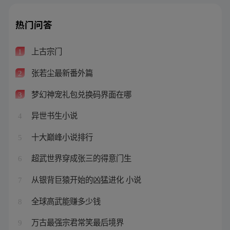
热门问答
上古宗门
1
张若尘最新番外篇
2
梦幻神宠礼包兑换码界面在哪
3
异世书生小说
4
十大巅峰小说排行
5
超武世界穿成张三的得意门生
6
从银背巨猿开始的凶猛进化 小说
7
全球高武能赚多少钱
8
万古最强宗君常笑最后境界
9