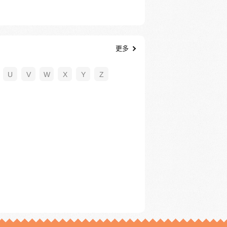
更多
U
V
W
X
Y
Z