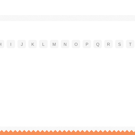
H
I
J
K
L
M
N
O
P
Q
R
S
T