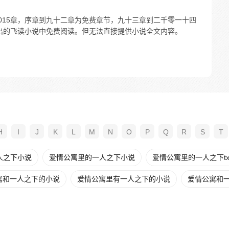
共2015章，序章到九十二章为免费章节，九十三章到二千零一十四
月推出的飞读小说中免费阅读。但无法直接提供小说全文内容。
H
I
J
K
L
M
N
O
P
Q
R
S
T
人之下小说
爱情公寓里的一人之下小说
爱情公寓里的一人之下tx
寓和一人之下的小说
爱情公寓里有一人之下的小说
爱情公寓和