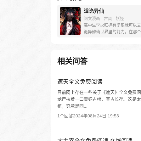
道诡异仙
阅文漫画 · 古风 · 妖怪
高中生李火旺拥有闭眼就可以去
诡异修仙世界里的能力，在那个
界，他被称作“师傅”的人抓去当
时会被炼制成丹药的药人。而现
的李火旺是个住在精神病院已经
学的精神病。医生告诉他，诡异
相关问答
界不过是他的幻觉。现在真真假
假真真，李火旺崩溃的哭喊着：
真的分不清啊！”
遮天全文免费阅读
目前网上存在一些关于《遮天》全文免费阅
龙尸拉着一口青铜古棺，亘古长存。这是太
棺，究竟是回...
1个回答
2024年08月24日 19:53