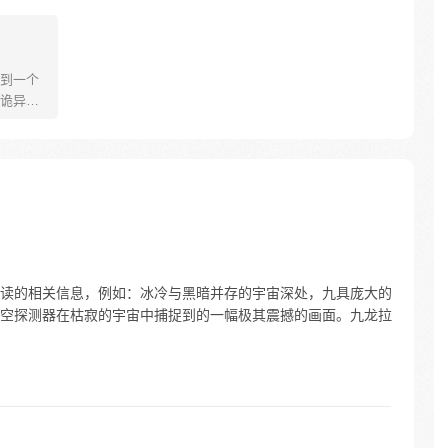
到一个
诡异世
了一个随
实世界
没法上
修仙世
假，假
“妈，我
读的相关信息，例如：冰冷与黑暗并存的宇宙深处，九具庞大的
空探测器在枯寂的宇宙中捕捉到的一幅极其震撼的画面。九龙拉