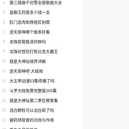
4
唐三插曲千仞雪全部歌曲大全
5
苗癣王药膏多少钱一支
6
肛门息肉和痔疮区别图
7
逆天邪神哪个版本好看
8
龙珠软膏能消疖肿吗
9
龙珠孙悟空打败比克大魔王
10
我是大神仙境界详解
11
逆天邪神吧 大结局
12
大主宰动漫53集停播了吗
13
斗罗大陆免费完整版265集
14
我是大神仙第二季在哪里看
15
消白颗粒可以治白斑了吗
16
铍药师软膏的功效与作用