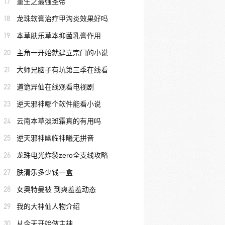
17
重生之最强圣帝
18
龙珠软膏治疗甲沟炎效果好吗
19
本草肤乐草本抑菌乳膏作用
20
主角一开始就建立宗门的小说
21
大师兄脑子有坑第三季在线看
22
道诡异仙在线观看电视剧
23
逆天邪神哪个软件能看小说
24
云南本草淡斑霜真的有用吗
25
逆天邪神幽临神曦无拼音
26
龙珠电光炸裂zero全支线攻略
27
肤清乐多少钱一盒
28
女奥特曼被 到爽羞羞动态
29
我的大神仙人物介绍
30
从今天开始做主神