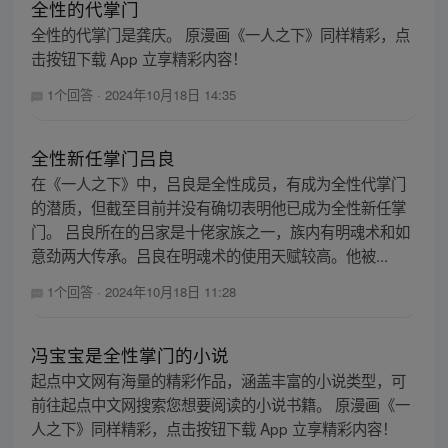
全性的代掌门
全性的代掌门是龚庆。 原漫画《一人之下》同样精彩，点
击按钮下载 App 立享精彩内容！
1个回答
·
2024年10月18日 14:35
全性新任掌门吕良
在《一人之下》中，吕良是全性成员，有成为全性代掌门
的潜质，但截至目前并没有确切表明他已成为全性新任掌
门。 吕良所在的吕家是十佬家族之一，族内有明魂术和如
意劲两大传承。吕良在明魂术的使用天赋较高。他被...
1个回答
·
2024年10月18日 11:28
冯宝宝是全性掌门的小说
起点中文网有海量的精彩作品，涵盖丰富的小说类型，可
前往起点中文网搜索您想要阅读的小说书籍。 原漫画《一
人之下》同样精彩，点击按钮下载 App 立享精彩内容！