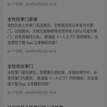
1个回答
·
2024年09月26日 19:39
全性的掌门是谁
全性历史上的掌门有无根生。全性数百年以来多为代掌
门，比如龚庆。无根生能够获得全性所有人的认可成为掌
门，自有其独特之处。 原漫画《一人之下》同样精彩，点
击按钮下载 App 立享精彩内容！
1个回答
·
2024年09月23日 20:03
全性现任掌门
全性掌门是无根生。但需要注意的是，在相关情节中，全
性代掌门为龚庆。 原漫画《一人之下》同样精彩，点击按
钮下载 App 立享精彩内容！
1个回答
·
2024年09月23日 12:00