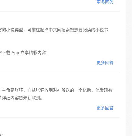
更多回答
富的小说类型，可前往起点中文网搜索您想要阅读的小说书
载 App 立享精彩内容！
更多回答
，主角是张狂，自从张狂收到财神爷送的一个亿后，他发现有
多详细内容暂未获取到。
更多回答
说：