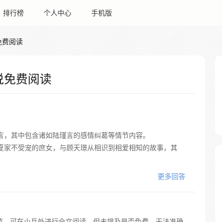
排行榜
个人中心
手机版
免费阅读
说免费阅读
瑾言，其中包含诸如陆瑾言的感情纠葛等情节内容。
为夏家不受宠的庶女，与顾天璟从相识到相爱相知的故事，其
更多回答
节，可在小兵处进行全文阅读，但未提及是否免费，无法准确