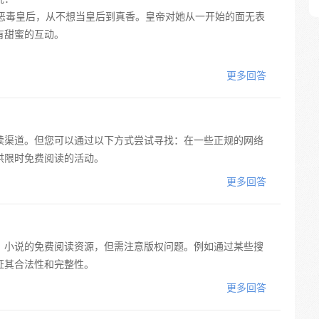
成恶毒皇后，从不想当皇后到真香。皇帝对她从一开始的面无表
有甜蜜的互动。
更多回答
读渠道。但您可以通过以下方式尝试寻找：在一些正规的网络
供限时免费阅读的活动。
更多回答
》小说的免费阅读资源，但需注意版权问题。例如通过某些搜
证其合法性和完整性。
更多回答