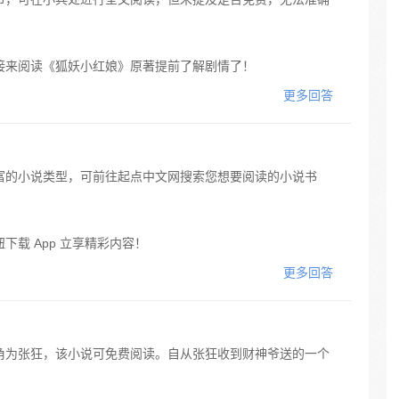
接来阅读《狐妖小红娘》原著提前了解剧情了！
更多回答
富的小说类型，可前往起点中文网搜索您想要阅读的小说书
载 App 立享精彩内容！
更多回答
角为张狂，该小说可免费阅读。自从张狂收到财神爷送的一个