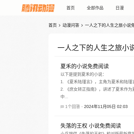
首页
全部作品
日漫
首页
动漫问答
一人之下的人生之旅小说


一人之下的人生之旅小
夏禾的小说免费阅读
以下是提到夏禾的小说：
1. 《夏禾陆瑾言》，主角为夏禾和陆
2. 《庶女转正指南》，讲述了夏禾作
中...
1个回答
·
2024年11月05日 02:03
失落的王权 小说免费阅读
小兵提供《失落的王权》校对版最新章