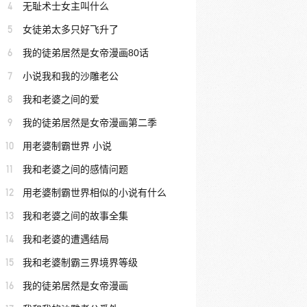
4
无耻术士女主叫什么
5
女徒弟太多只好飞升了
6
我的徒弟居然是女帝漫画80话
7
小说我和我的沙雕老公
8
我和老婆之间的爱
9
我的徒弟居然是女帝漫画第二季
10
用老婆制霸世界 小说
11
我和老婆之间的感情问题
12
用老婆制霸世界相似的小说有什么
13
我和老婆之间的故事全集
14
我和老婆的遭遇结局
15
我和老婆制霸三界境界等级
16
我的徒弟居然是女帝漫画