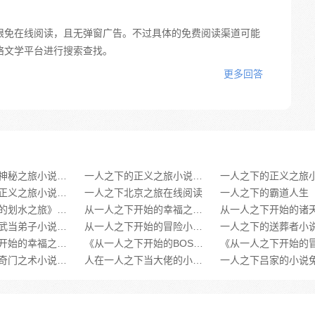
限免在线阅读，且无弹窗广告。不过具体的免费阅读渠道可能
络文学平台进行搜索查找。
更多回答
一人之下之神秘之旅小说免费阅读
一人之下的正义之旅小说免费阅读下载全文
一人之下的正义之旅小说免费阅读无弹窗下载
一人之下北京之旅在线阅读
一人之下的霸道人生
《一人之下的划水之旅》类似推荐
从一人之下开始的幸福之旅小说
一人之下的武当弟子小说免费阅读下载
从一人之下开始的冒险小说免费阅读
从一人之下开始的幸福之旅txt
《从一人之下开始的BOSS之旅》类似推荐
一人之下的奇门之术小说免费阅读
人在一人之下当大佬的小说免费阅读