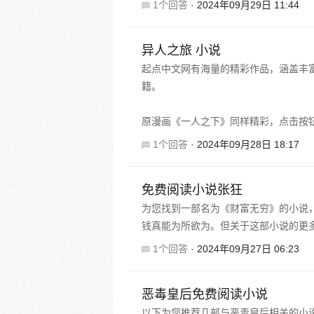
1个回答
·
2024年09月29日 11:44
异人之旅 小说
起点中文网有海量的精彩作品，涵盖丰
籍。
原漫画《一人之下》同样精彩，点击按钮下
1个回答
·
2024年09月28日 18:17
免费阅读小说张狂
为您找到一部名为《财富无穷》的小说
钱真能为所欲为。但关于这部小说的更
1个回答
·
2024年09月27日 06:23
恶毒皇后免费阅读小说
以下为您推荐几部与恶毒皇后相关的小