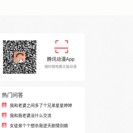
腾讯动漫App
随时随地看正版动漫
热门问答
1
我和老婆之间多了个兄弟星星婷婷
2
我和我老婆没什么交流
3
女徒弟个个想杀我逆天剧情剑娘