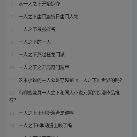
从一人之下开始掠夺
5
一人之下唐门篇抗日唐门人物
6
一人之下最强排名
7
一人之下的一人
8
一人之下燕赵狂龙门派
9
一人之下之开局奇门遁甲
10
这本小说的主人公是穿越到《一人之下》世界的吗？
11
有哪些兼具一人之下和同人小说元素的综漫作品推
12
荐？
一人之下王也扮演者是谁啊
13
一人之下6季动漫上映了吗
14