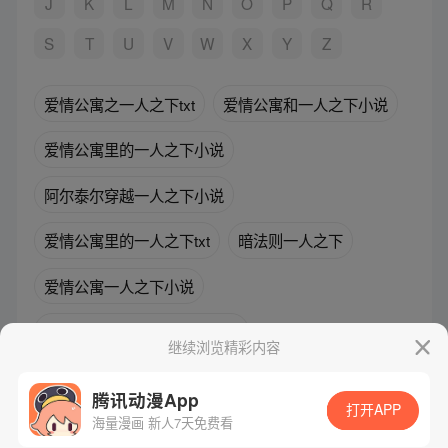
J
K
L
M
N
O
P
Q
R
S
T
U
V
W
X
Y
Z
爱情公寓之一人之下txt
爱情公寓和一人之下小说
爱情公寓里的一人之下小说
阿尔泰尔穿越一人之下小说
爱情公寓里的一人之下txt
暗法则一人之下
爱情公寓一人之下小说
爱情公寓里有一人之下的小说
继续浏览精彩内容
爱情公寓和一人之下的小说
唉一人之下
腾讯动漫App
打开APP
海量漫画 新人7天免费看