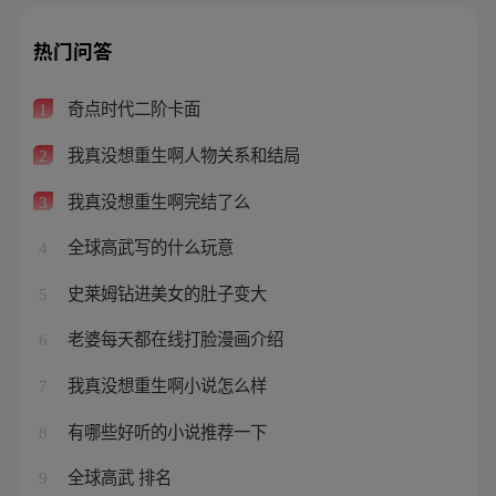
热门问答
奇点时代二阶卡面
1
我真没想重生啊人物关系和结局
2
我真没想重生啊完结了么
3
全球高武写的什么玩意
4
史莱姆钻进美女的肚子变大
5
老婆每天都在线打脸漫画介绍
6
我真没想重生啊小说怎么样
7
有哪些好听的小说推荐一下
8
全球高武 排名
9