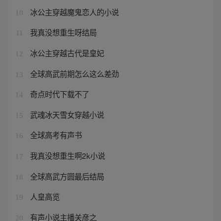
冰公主穿越魔鬼恋人的小说
10
我真没想重生呀结局
11
冰公主穿越古代是皇妃
12
全球高武前期怎么这么差劲
13
奇点时代下载不了
14
武魂冰天雪女穿越小说
15
全球高考有声书
16
我真没想重生啊2k小说
17
全球高武方圆最后结局
18
人皇高览
19
有声小说主播关彦之
20