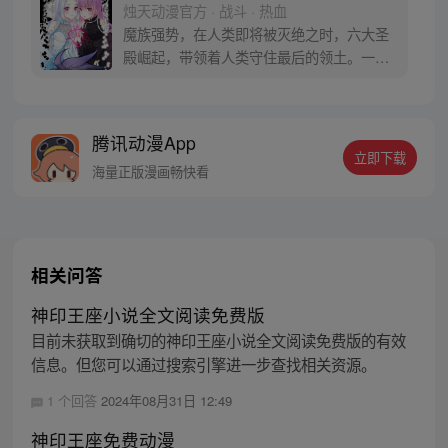
烛天动漫官方 · 战斗 · 热血
魔族强势，在人类即将被灭绝之时，六大圣
殿崛起，带领着人类守住最后的领土。一名
少年，为救母加入骑士圣殿，奇迹、诡计，
不断在他身上上演。在这人类6大圣殿与魔族
72柱魔神相互倾轧的世界，他能否登上象征
腾讯动漫App
着骑士最高荣耀的神印王座？
立即下载
海量正版漫画畅快看
相关问答
神印王座小说全文阅读免费版
目前未获取到确切的神印王座小说全文阅读免费版的有效
信息。但您可以通过搜索引擎进一步查找相关资源。
1 个回答
2024年08月31日 12:49
神印王座免费动漫