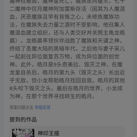
魔神柱被毁，魔神皇死亡，魔族走向覆灭，七十
二魔神中仅月魔神阿加雷斯存活（因其为人魔混
血，厌恶魔族且早有背叛之心，未修炼魔族功
法，在魔族失去力量之源时不受影响，他召集人
魔混血建立组织，还与人类交好并关照主角龙皓
晨）。龙皓晨率领伙伴战胜了魔族和天谴之神，
终结了圣魔大陆的黑暗年代，之后他与妻子采儿
一起前往异位面复苏万物，成为异位面的创世
神。此外，皓月是9头奇美拉、毁灭之神，在魔
龙皇自杀后，皓月的第九头（毁灭之头）长出近
乎无敌，但小龙帮助皓月找回自我，皓月的其他
8头咬下毁灭之头。最后在皓月的世界，小龙成
为神，在那个世界寻找转生的皓月。
答案问题点击
举报反馈
提到的作品
神印王座