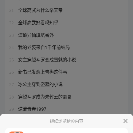
全球高武为什么杀天帝
21
全球高武好看吗知乎
22
道诡异仙填坑番外
23
我的老婆来自1千年前结局
24
女主穿越斗罗变成雪魅的小说
25
新书已发恋上青梅这件事
26
冰公主穿到盗墓的小说
27
穿越斗罗成为朱竹云的哥哥
28
逆流青春1997
29
全球高武的斗天帝是谁
继续浏览精彩内容
30