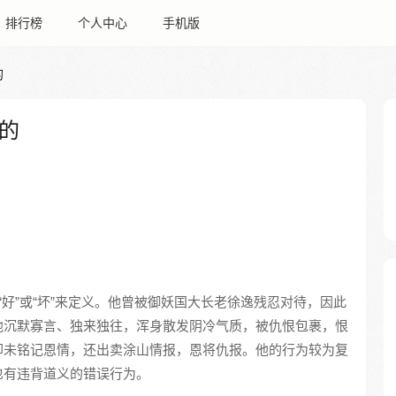
排行榜
个人中心
手机版
的
的
“好”或“坏”来定义。他曾被御妖国大长老徐逸残忍对待，因此
他沉默寡言、独来独往，浑身散发阴冷气质，被仇恨包裹，恨
却未铭记恩情，还出卖涂山情报，恩将仇报。他的行为较为复
也有违背道义的错误行为。