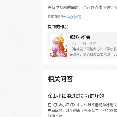
等待电视剧的同时，也可以点击下方链
举报反馈
答案问题点击
提到的作品
狐妖小红娘
小新 · 古风 · 妖怪
【电视剧《天地剑心》《淮水竹
著漫画，剑心对应章节指路：39-
水对应章节指路272-301】 迷
妖，正太道士没节操。自古人妖
恋，千载孽缘一线牵。（每周周
新。）
相关问答
涂山小红娘过过是好的坏的
在《狐妖小红娘》中，过过不能简单地用“好
充满仇恨，甚至刺杀了布泰公主。他沉默寡
但他也曾...