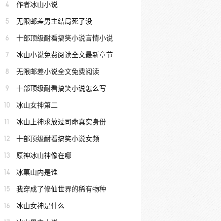
4
作者冰山小说
5
无限邮差男主结局死了没
6
十部顶级耐看搞笑小说言情小说
7
冰山小说免费阅读全文最新章节
8
无限邮差小说全文免费阅读
9
十部顶级耐看搞笑小说怎么写
10
冰山女神第二
11
冰山上神求放过司命真实身份
12
十部顶级耐看搞笑小说女频
13
原神冰山神像在哪
14
冰菓山内是谁
15
我穿成了修仙世界的稀有物种
16
冰山女神是什么