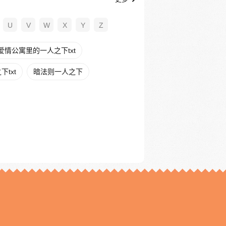
U
V
W
X
Y
Z
爱情公寓里的一人之下txt
txt
暗法则一人之下