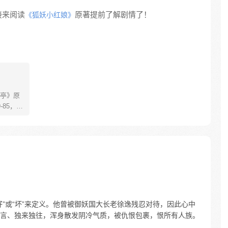
接来阅读
原著提前了解剧情了！
《狐妖小红娘》
亭》原
85，淮
糊萝莉小狐
生死
四更
”或“坏”来定义。他曾被御妖国大长老徐逸残忍对待，因此心中
言、独来独往，浑身散发阴冷气质，被仇恨包裹，恨所有人族。