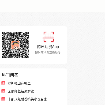
腾讯动漫App
随时随地看正版动漫
热门问答
1
冰神祗山在哪里
2
无限邮差结局解读
3
十部顶级耐看搞笑小说名家