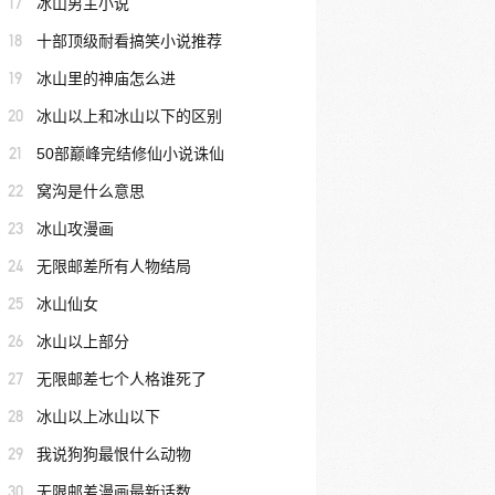
17
冰山男主小说
18
十部顶级耐看搞笑小说推荐
19
冰山里的神庙怎么进
20
冰山以上和冰山以下的区别
21
50部巅峰完结修仙小说诛仙
22
窝沟是什么意思
23
冰山攻漫画
24
无限邮差所有人物结局
25
冰山仙女
26
冰山以上部分
27
无限邮差七个人格谁死了
28
冰山以上冰山以下
29
我说狗狗最恨什么动物
30
无限邮差漫画最新话数