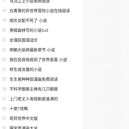
17
穹顶之上小说免费阅读
18
白箐箐的异世界冒险小说在线阅读
19
炮灰女配不死了 小说
20
黑暗森林写的小说1v2
21
女强民国谍战文
22
明朝大纨绔最新章节 小说
23
我在民政局摇到了世界首富 小说
24
转生成龙蛋的小说
25
生生崽种种田漫画免费阅读
26
不科学御兽主角有几只御兽
27
上门老丈人电视剧是谁演的
28
十绝7攻略
29
奇异世界中文版
30
萌宝类漫画大全