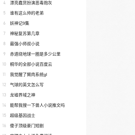
4
漂亮蠢货扮演恶毒炮灰
5
谁有这么帅的老弟
6
妖神记9集
7
神秘复苏第几章
8
最强小师叔小说
9
赤道绕地球一圈是多少公里
10
桐华的全部小说百度云
11
我觉醒了胬肉系统gl
12
气球的英文怎么写
13
龙墟界域之神
14
能帮我搜一下兽人小说推文吗
15
超级基因战士
16
傻子顶级豪门短剧