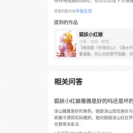
等待电视剧的同时，也可以点击下方链
举报反馈
答案问题点击
提到的作品
狐妖小红娘
小新 · 古风 · 妖怪
【电视剧《天地剑心》《淮水竹
著漫画，剑心对应章节指路：39-
水对应章节指路272-301】 迷
妖，正太道士没节操。自古人妖
恋，千载孽缘一线牵。（每周周
新。）
相关问答
狐妖小红娘雅雅是好的吗还是坏
涂山雅雅是好的角色。她是涂山现任族长与
高傲冷漠但实际傲娇。她对姐姐涂山红红怀
也曾用冰系法...