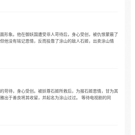
面形象。他在御妖国遭受非人苛待后，身心受创，被仇恨蒙蔽了
但他没有铭记恩情，反而投靠了涂山的敌人石姬，出卖涂山情
的苛待，身心受创。被妖尊石姬所救后，为报石姬恩情，甘为其
雅出于善良将其收留，并起名为涂山过过。 等待电视剧的同