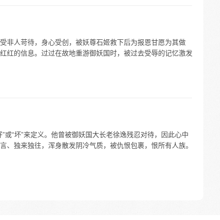
受非人苛待，身心受创，被妖尊石姬救下后为报恩甘愿为其做
红红的信息。过过在故地重游御妖国时，被过去受辱的记忆激发
”或“坏”来定义。他曾被御妖国大长老徐逸残忍对待，因此心中
言、独来独往，浑身散发阴冷气质，被仇恨包裹，恨所有人族。