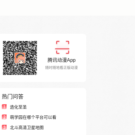
腾讯动漫App
随时随地看正版动漫
热门问答
1
造化至圣
2
萌学园在哪个平台可以看
3
北斗高清卫星地图