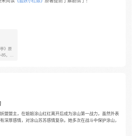
接来阅读
原著提前了解剧情了！
《狐妖小红娘》
亭》原
85，淮
糊萝莉小狐
生死
四更
的
妖盟盟主，在姐姐涂山红红离开后成为涂山第一战力，虽然外表
有深厚感情，对涂山苏苏感情复杂。她多次在战斗中保护涂山，