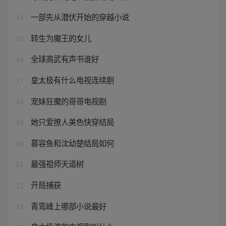
一部先从潜伏开始的穿越小说
14
转生为魔王的女儿
15
全球高武有声书谁好
16
皇太极有什么电视连续剧
17
宠妹狂魔的哥哥电视剧
18
她只爱撩人美色快穿结局
19
慕容鱼和沈幼楚结局如何
20
最强祖师天道树
21
开局捕获
22
青鸾峰上哪部小说最好
23