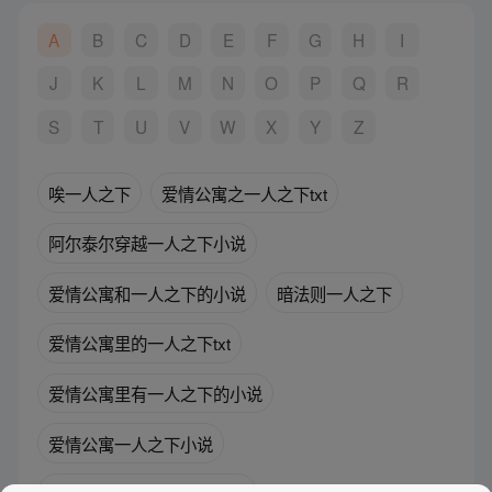
A
B
C
D
E
F
G
H
I
J
K
L
M
N
O
P
Q
R
S
T
U
V
W
X
Y
Z
唉一人之下
爱情公寓之一人之下txt
阿尔泰尔穿越一人之下小说
爱情公寓和一人之下的小说
暗法则一人之下
爱情公寓里的一人之下txt
爱情公寓里有一人之下的小说
爱情公寓一人之下小说