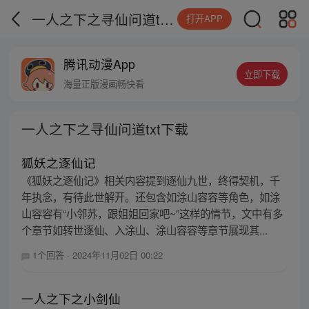
一人之下之寻仙问道txt下载
打开APP
腾讯动漫App
立即下载
海量正版漫画畅快看
一人之下之寻仙问道txt下载
狐妖之逐仙记
《狐妖之逐仙记》相关内容提到逐仙九世，终得契机，千
年执念，有待此世解开。还包含如涂山容容等角色，如涂
山容容有“小邻苏，跟姐姐回家吧~”这样的情节，文中有多
个章节如转世逐仙、入涂山、涂山容容等章节展现其...
1个回答
·
2024年11月02日 00:22
一人之下之小剑仙