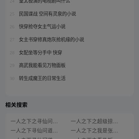
皇太极演的电视剧叫什么
24
民国谍战 空间有灵泉的小说
25
快穿抢夺女主气运小说
26
女主书穿修真炮灰抢机缘的小说
27
女配坐等分手中 快穿
28
高武我能看见万物面板
29
转生成魔王的日常生活
30
相关搜索
一人之下之寻仙问道txt下载
一人之下之超级掠夺txt下载
一人之下寻仙问道小说下载
一人之下之我是张楚岚txt下载