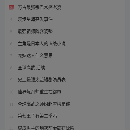
万古最强宗君常笑老婆
3
漫步星海突发事件
4
最强祖师阵容调整
5
主角是日本人的谍战小说
6
宠妹达人什么意思
7
全球高武 后续
8
史上最强太监短剧演员表
9
仙界炼丹师重生在都市
10
全球高武之师姐赵雪梅是谁
11
第七王子有第二季吗
12
穿成男主的炮灰前妻窈窈沈阶
13