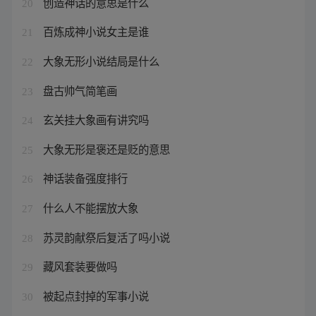
创造神话的意思是什么
20
百炼成神小说女主是谁
21
大象无形小说结局是什么
22
盘古帅气简笔画
23
玄关挂大象画有讲究吗
24
大象无形是褒还是贬的意思
25
神话装备强度排行
26
什么人不能摆放大象
27
苏灵韵献祭后复活了吗小说
28
藏风套装要做吗
29
被起点封掉的军事小说
30