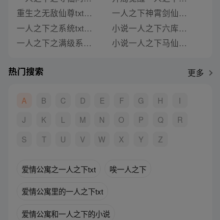
重生之无敌仙尊txt下载一人之下
一人之下神霄剑仙小说
一人之下之系统txt下载
小说一人之下六库仙贼
一人之下之满级系统txt下载
小说一人之下马仙洪图片
热门搜索
更多
A
B
C
D
E
F
G
H
I
J
K
L
M
N
O
P
Q
R
S
T
U
V
W
X
Y
Z
爱情公寓之一人之下txt
唉一人之下
爱情公寓里的一人之下txt
爱情公寓和一人之下的小说