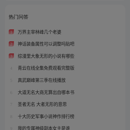
热门问答
万界主宰林峰几个老婆
1
神话装备属性可以调整吗贴吧
2
综漫里大象无形的小说有哪些
3
青云在线全集免费观看完整版
4
真武巅峰第三季在线播放
5
大道无名大商无算出自哪本书
6
圣者无名 大者无形的意思
7
十大历史军事小说神作排行榜
8
我的专属神级副本女主是谁
9