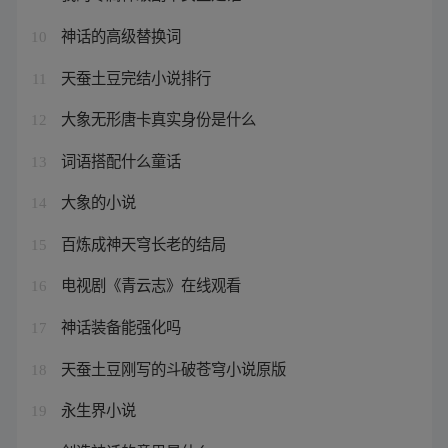
神话的高级替换词
10
天蚕土豆完结小说排行
11
大象无形唐卡真实身份是什么
12
词语搭配什么童话
13
大象的小说
14
百炼成神天穹长老的结局
15
电视剧《青云志》在线观看
16
神话装备能强化吗
17
天蚕土豆刚写的斗破苍穹小说原版
18
永生界小说
19