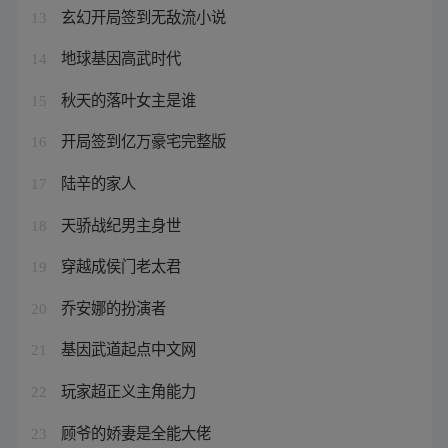
玄幻开局签到无敌流小说
13
地球基因高武时代
14
秋天的落叶女主是谁
15
开局签到亿万豪宅完整版
16
陆辛的家人
17
天骄战纪男主身世
18
穿越成侯门老太君
19
乔安娜的扮演者
20
基因武道起点中文网
21
玩家超正义主角能力
22
顾爷的娇妻是全能大佬
23