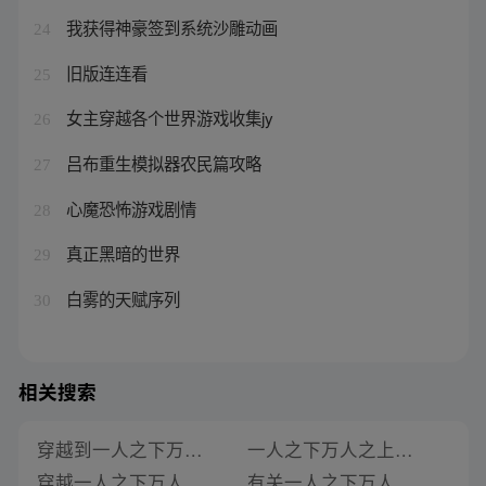
我获得神豪签到系统沙雕动画
24
旧版连连看
25
女主穿越各个世界游戏收集jy
26
吕布重生模拟器农民篇攻略
27
心魔恐怖游戏剧情
28
真正黑暗的世界
29
白雾的天赋序列
30
相关搜索
穿越到一人之下万人之上小说
一人之下万人之上是谁的小说
穿越一人之下万人之上小说
有关一人之下万人之上的小说名字