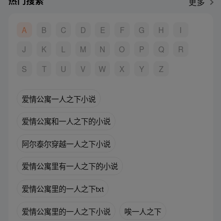
热门搜索
更多
A
B
C
D
E
F
G
H
I
J
K
L
M
N
O
P
Q
R
S
T
U
V
W
X
Y
Z
爱情公寓一人之下小说
爱情公寓和一人之下的小说
阿尔泰尔穿越一人之下小说
爱情公寓里有一人之下的小说
爱情公寓里的一人之下txt
爱情公寓里的一人之下小说
唉一人之下