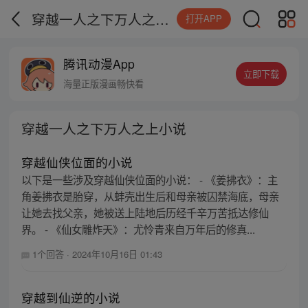
穿越一人之下万人之上小说
打开APP
腾讯动漫App
立即下载
海量正版漫画畅快看
穿越一人之下万人之上小说
穿越仙侠位面的小说
以下是一些涉及穿越仙侠位面的小说： - 《姜拂衣》：主
角姜拂衣是胎穿，从蚌壳出生后和母亲被囚禁海底，母亲
让她去找父亲，她被送上陆地后历经千辛万苦抵达修仙
界。 - 《仙女雕炸天》：尤怜青来自万年后的修真...
1个回答
·
2024年10月16日 01:43
穿越到仙逆的小说