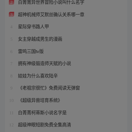
白箐箐异世界冒险小说叫什么名字
2
超神机械师艾默丝确认关系哪一章
3
星际穿书路人甲
4
女主穿越成男生的漫画
5
雷鸣三国tv版
6
拥有神级锻造师天赋的小说
7
娃娃为什么喜欢陆辛
8
《老祖宗很忙》免费阅读无弹窗
9
《超级异兽培育系统》
10
白菁菁柯蒂斯小说名字是
11
超级神眼短剧免费全集高清
12