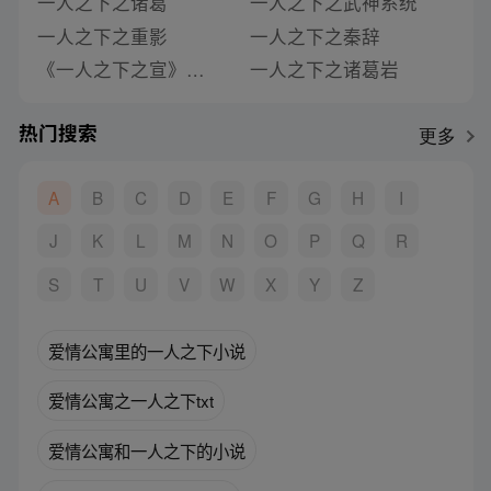
一人之下之诸葛
一人之下之武神系统
一人之下之重影
一人之下之秦辞
《一人之下之宣》类似推荐
一人之下之诸葛岩
热门搜索
更多
A
B
C
D
E
F
G
H
I
J
K
L
M
N
O
P
Q
R
S
T
U
V
W
X
Y
Z
爱情公寓里的一人之下小说
爱情公寓之一人之下txt
爱情公寓和一人之下的小说