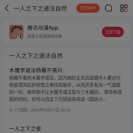
一人之下之道法自然
打开APP
腾讯动漫App
立即下载
海量正版漫画畅快看
一人之下之道法自然
木蔑学道法杨雁不高兴
杨雁不喜欢木蔑学道法，因为她的丈夫因道盟中人要对付
杨家借其庇护妖怪之事找茬被杀，从而厌恶有关一气道盟
的一切，她声称不让木蔑学道法是为了木蔑好。 等待电视
剧的同时，也可以点击下方链接来阅读《狐妖小...
1个回答
·
2024年09月17日 22:32
一人之下之受