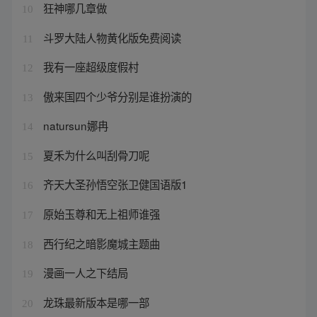
狂神哪几章做
10
斗罗大陆人物黄化版免费阅读
11
我有一座超级度假村
12
傲来国四个少爷分别是谁扮演的
13
natursun娜冉
14
夏禾为什么叫刮骨刀呢
15
齐天大圣孙悟空张卫健国语版1
16
原始玉尊和无上祖师谁强
17
西行纪之暗影魔城主题曲
18
漫画一人之下结局
19
龙珠最新版本是哪一部
20