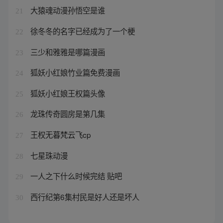
大猿魂动漫孙悟空是谁
21
徐冬冬的名字已经成为了一个梗
22
三少和雅雅是哪篇漫画
23
狐妖小红娘竹业篇免费漫画
24
狐妖小红娘王权篇头像
25
龙珠传奇圆房是第几集
26
王权无暮梵云飞cp
27
七星珠动漫
28
一人之下什么时候完结 贴吧
29
西行纪第6集村民是好人还是坏人
30