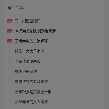
热门问答
三一门诸葛师兄
1
36集电视剧免费观看高清
2
王后余生的正确解释
3
妖族十大太子小说
4
全职法师漫画版
5
神级种田系统
6
东方淮竹的老公是谁
7
王也跟张楚岚是哪一集
8
萧炎最爱的女人是谁
9