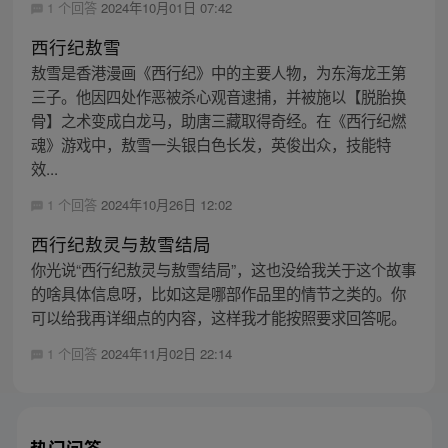
1 个回答
2024年10月01日 07:42
西行纪敖雪
敖雪是香港漫画《西行纪》中的主要人物，为东海龙王第
三子。他因四处作恶被杀心观音逮捕，并被施以【脱胎换
骨】之术变成白龙马，助唐三藏取得奇经。在《西行纪燃
魂》游戏中，敖雪一头银白色长发，英俊出众，技能特
效...
1 个回答
2024年10月26日 12:02
西行纪敖灵与敖雪结局
你光说“西行纪敖灵与敖雪结局”，这也没给我关于这个故事
的啥具体信息呀，比如这是哪部作品里的情节之类的。你
可以给我再详细点的内容，这样我才能按照要求回答呢。
1 个回答
2024年11月02日 22:14
热门问答