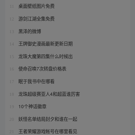
桌面壁纸图片免费
11
游剑江湖全集免费
12
黑泽的微博
13
王牌御史漫画最新更新日期
14
龙珠大魔第四集什么时候出
15
使命召唤7次转盘价格表
16
眠于我书中在哪看
17
龙珠超级赛亚人4和超蓝谁厉害
18
10个神话徽章
19
妖怪名单结局封夕和谁在一起
20
王者荣耀游戏帐号在哪里看见
21