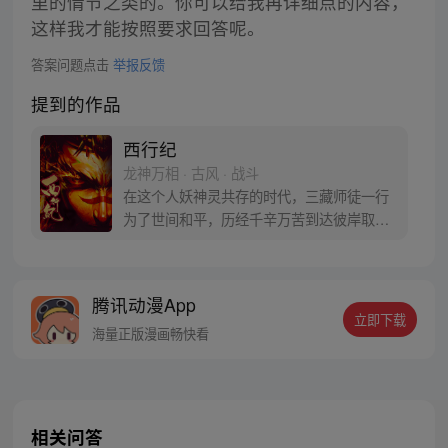
里的情节之类的。你可以给我再详细点的内容，
这样我才能按照要求回答呢。
答案问题点击
举报反馈
提到的作品
西行纪
龙神万相 · 古风 · 战斗
在这个人妖神灵共存的时代，三藏师徒一行
为了世间和平，历经千辛万苦到达彼岸取
得“永恒之火”拯救苍生，可世间并没有因此
变得美好….随着阴谋慢慢揭露，暗魂四起,
为了让“永恒之火”重新归位，小狼妖白狼不
腾讯动漫App
辞万难，找到唐三藏大法师，和他一起重新
立即下载
寻回徒弟们，组成全新“西行小队”，再度踏
海量正版漫画畅快看
上西行之旅……
相关问答