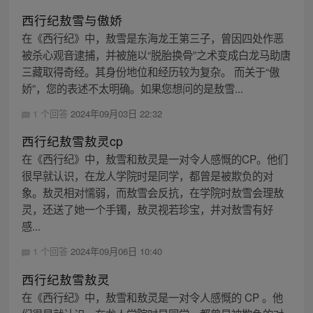
西行纪敖雪与傲娇
在《西行纪》中，敖雪是东海龙王第三子，曾因四处作恶
被杀心观音逮捕，并被施以“脱胎换骨”之术变成白龙马助唐
三藏取得奇经。其身份地位和经历较为复杂。 而关于“傲
娇”，您的表述不太明确。如果您想问的是敖雪...
1 个回答
2024年09月03日 22:32
西行纪敖雪敖灵cp
在《西行纪》中，敖雪和敖灵是一对令人感慨的CP。他们
很早就认识，在龙人学院时是同学，都曾是被欺负的对
象。敖灵相对懦弱，而敖雪会反抗，在学院时敖雪会理敖
灵，还送了她一个手镯，敖灵视若珍宝，并对敖雪有好
感...
1 个回答
2024年09月06日 10:40
西行纪敖雪敖灵
在《西行纪》中，敖雪和敖灵是一对令人感慨的 CP 。他