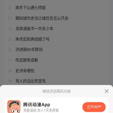
高手下山遇七师姐
22
模拟城市史诗之城任务怎么开启
23
龙珠漫画书一共多少本
24
朱传武和秀结婚了吗
25
洪述顺90年醉剑
26
传武跟秀道歉
27
史诗有哪些
28
骂人的话往死里骂
29
王牌御史阎姐时装
继续浏览精彩内容
30
腾讯动漫App
打开APP
海量漫画 新人7天免费看