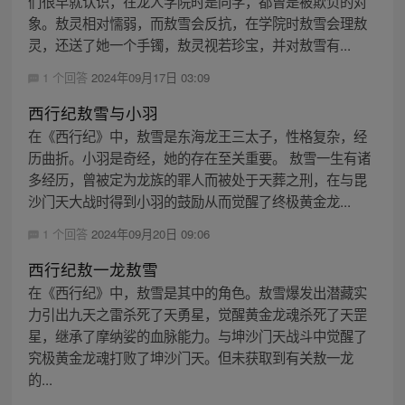
们很早就认识，在龙人学院时是同学，都曾是被欺负的对
象。敖灵相对懦弱，而敖雪会反抗，在学院时敖雪会理敖
灵，还送了她一个手镯，敖灵视若珍宝，并对敖雪有...
1 个回答
2024年09月17日 03:09
西行纪敖雪与小羽
在《西行纪》中，敖雪是东海龙王三太子，性格复杂，经
历曲折。小羽是奇经，她的存在至关重要。 敖雪一生有诸
多经历，曾被定为龙族的罪人而被处于天葬之刑，在与毘
沙门天大战时得到小羽的鼓励从而觉醒了终极黄金龙...
1 个回答
2024年09月20日 09:06
西行纪敖一龙敖雪
在《西行纪》中，敖雪是其中的角色。敖雪爆发出潜藏实
力引出九天之雷杀死了天勇星，觉醒黄金龙魂杀死了天罡
星，继承了摩纳娑的血脉能力。与坤沙门天战斗中觉醒了
究极黄金龙魂打败了坤沙门天。但未获取到有关敖一龙
的...