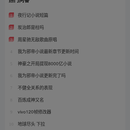
夜行记小说短篇
1
炭治郎是柱吗
2
周星驰无敌歌曲原唱
3
我为邪帝小说最新章节更新时间
4
神豪之开局提现8000亿小说
5
我为邪帝小说更新完了吗
6
不健全关系的表现
7
百炼成神又名
8
vivo120帧修改器
9
地球尽头 下拉
10