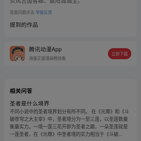
炎风古国客卿、扈阳城城主。
答案问题点击
举报反馈
提到的作品
腾讯动漫App
立即下载
海量正版漫画畅快看
相关问答
圣者是什么境界
不同小说中的圣者境界划分有所不同。 在《元尊》和《斗
破苍穹之大主宰》中，圣者境分为一至三莲，以圣莲数量
衡量实力，一境一莲三花开即为圣者之巅，一朵圣莲就是
一莲圣者，在《元尊》中圣者境的实力相当于《斗破...