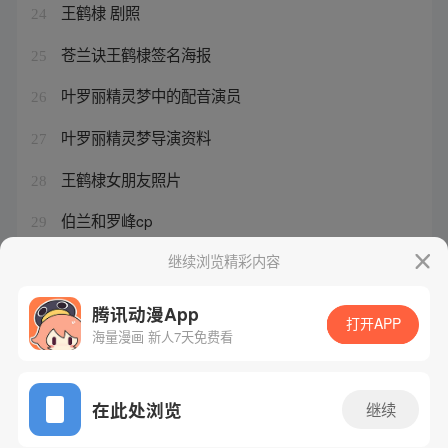
王鹤棣 剧照
24
苍兰诀王鹤棣签名海报
25
叶罗丽精灵梦中的配音演员
26
叶罗丽精灵梦导演资料
27
王鹤棣女朋友照片
28
伯兰和罗峰cp
29
王思语名字的含义
继续浏览精彩内容
30
腾讯动漫App
打开APP
海量漫画 新人7天免费看
腾讯漫画
起点读书
QQ阅读
网站备案/许可证号：粤B2-20090059-5
在此处浏览
继续
Copyright©1998 - 2026 Tencent. All Rights Reserved