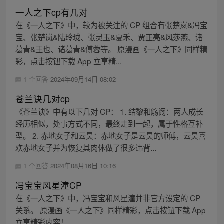
一人之下cp有几对
在《一人之下》中，较为被关注的 CP 组合有张楚岚&冯宝
宝、张楚岚&陆玲珑、张灵玉&夏禾、贾正亮&风莎燕、诸
葛青&王也、诸葛青&傅蓉等。 原漫画《一人之下》同样精
彩，点击按钮下载 App 立享精...
1 个回答
2024年09月14日 08:02
苍兰诀几对cp
《苍兰诀》中有以下几对 CP： 1. 结黎和觞阙：两人成长
经历相似，处事方式不同，最终走到一起，属于性格互补
型。 2. 赤地女子和云昊：赤地女子是云昊的师傅，云昊喜
欢赤地女子并为恢复其肉体做了很多违背...
1 个回答
2024年08月16日 10:16
冯宝宝风星潼CP
在《一人之下》中，冯宝宝和风星潼并非官方设定的 CP
关系。 原漫画《一人之下》同样精彩，点击按钮下载 App
立享精彩内容！