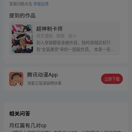
答案问题点击
举报反馈
提到的作品
超神制卡师
阅文漫画 · 穿越 · 战斗
别人穿越都是身披外挂，陆鸣穿越后却只
有“女装果贷”来的一屁股负债。 本是一名程
序狗，深夜加班猝死难道还不够惨吗？！ 哇
靠！这居然还是个各种异能职业充斥的异世
界！作为“制卡师”，陆鸣陷入了沉思。 如果
腾讯动漫App
制卡技术和写程序的方法一样......那岂不是
立即下载
一张卡牌，可以封装无限的世界？！
海量正版漫画畅快看
相关问答
月红篇有几对cp