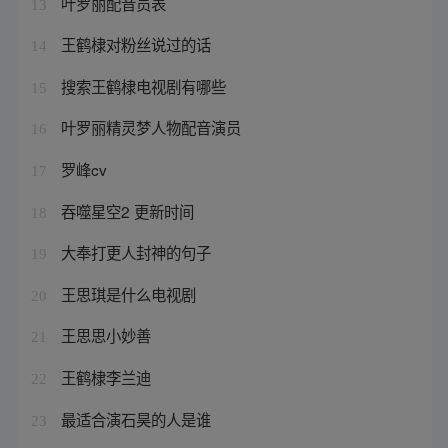
叶罗丽配音员表
13
王鹤棣对粉丝说过的话
14
搜索王鹤棣电视剧有哪些
15
叶罗丽精灵梦人物配音演员
16
罗峰cv
17
吞噬星空2 更新时间
18
大奉打更人封神的句子
19
王思琪是什么电视剧
20
王思思小妙善
21
王鹤棣李兰迪
22
最适合演石昊的人是谁
23