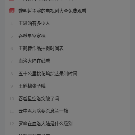
魏明哲主演的电视剧大全免费观看
3
王思涵有多少人
4
吞噬星空定档
5
王鹤棣作品拍摄时间表
6
血洛大陆在线看
7
五十公里桃花坞综艺录制时间
8
王鹤棣张予曦
9
吞噬星空洛突破了吗
10
云中君为啥要杀息兰一族
11
罗峰在血洛大陆是什么级别
12