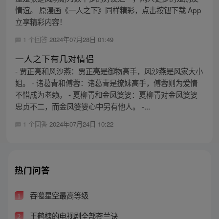
情谊。 原漫画《一人之下》同样精彩，点击按钮下载 App
立享精彩内容！
1 个回答
2024年07月28日 01:49
一人之下有几对情侣
- 贾正亮和风沙燕：贾正亮是御物高手，风沙燕是风家大小
姐。 - 诸葛青和傅蓉：诸葛青是撩妹高手，傅蓉则为爱情
不惜成为老赖。 - 夏柳青和金凤婆婆：夏柳青对金凤婆婆
忠贞不二，而金凤婆婆心中另有他人。 -...
1 个回答
2024年07月24日 10:22
热门问答
吞噬星空最高等级
1
王鹤棣的电视剧全部苍兰诀
2