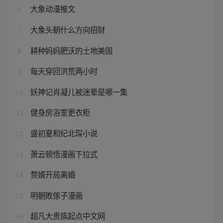
大象动漫推文
6
大象头朝什么方向招财
7
耕种妈妈肥沃的土地美国
8
每天穿回洪荒两小时
9
妖神记肖凝儿被迷晕是哪一集
10
健身房浴室更衣柜
11
盛初夏和纪北琛小说
12
萧云顿悟漫画下拉式
13
赘婿开局离婚
14
明朝敗傢子漫画
15
超凡大贵族起点中文网
16