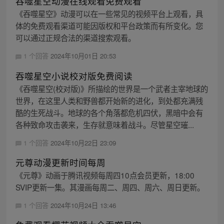
吞噬星空动漫在线观看免费观看
《吞噬星空》动漫可以在一些常见的视频平台上观看，具
体的免费观看渠道可能因版权和平台政策而有所变化。您
可以通过正规合法的渠道搜索观看。
1 个回答
2024年10月01日 20:53
吞噬星空小说校对版免费阅读
《吞噬星空(校对版)》所描绘的世界是一个武者主宰地球的
世界，在这里人类和野兽都开始新的进化，到处都充满残
酷的生死战斗。地球的各个角落都危机四伏，黑暗中会有
各种致命攻击袭来，生存就意味着战斗。尽管星空璀...
1 个回答
2024年10月22日 23:09
元尊动漫更新时间每周
《元尊》动画于腾讯视频每周四10点会员更新，18:00
SVIP更新一集。其漫画每周二、周四、周六、周日更新。
1 个回答
2024年10月24日 13:46