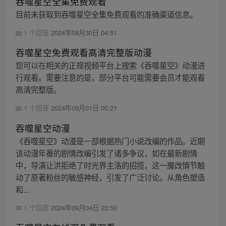
吞噬星空全集免费观看
目前未获取到吞噬星空全集免费观看的准确渠道信息。
1 个回答
2024年08月30日 04:51
吞噬星空免费观看高清完整版动漫
您可以在相关的正规视频平台上搜索《吞噬星空》动漫进
行观看。需要注意的是，部分平台可能需要会员才能观看
高清完整版。
1 个回答
2024年09月01日 00:21
吞噬星空动漫
《吞噬星空》动漫是一部根据热门小说改编的作品。近期
该动漫年番的剧情改编引发了诸多争议，如在最新剧情
中，导演让洪拒绝了时光界主洛的招揽，这一魔改情节触
动了原著粉丝的敏感神经，引发了广泛讨论。从角色塑造
和...
1 个回答
2024年09月04日 23:50