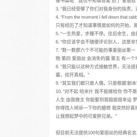
像书桌呢” “我也不知道答案 别了 爱丽丝
3. “我已经受够了你们对我身份的指责，
4. “From the moment I fell do
只有经历了才知道事情是如何的开始、是
5. “一生热爱，步履不停。往后余生，由
6. “你应该学会不随便评论别人，这是非
7. “数一数那六个不可能的事爱丽丝第一
物 第四 爱丽丝 会消失的猫 第五 有一
8. “我只能以这种方式接触世界，无
墓，挖开真相。”
9. “其实我们都只是人偶，只是根据‘剧
10. “对不起 哈米什 我不能嫁给你 你
人生 由我做主 你能娶到我姐姐很幸运 
你得找人倾诉一下你的臆想 我突然好喜欢
让我想起梦中的可爱胖兄弟。”
但目前无法提供100句爱丽丝的经典名言