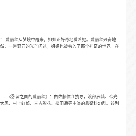
： 爱丽丝从梦境中醒来，姐姐正好奇地看着她。爱丽丝兴奋地
然，一道奇异的光芒闪过，姐姐也被卷入了那个神奇的世界。在
： - 《弥留之国的爱丽丝》：由佐藤信介执导，渡部辰城、仓光
太凤、村上虹郎、三吉彩花、樱田通等主演的悬疑科幻剧。该剧