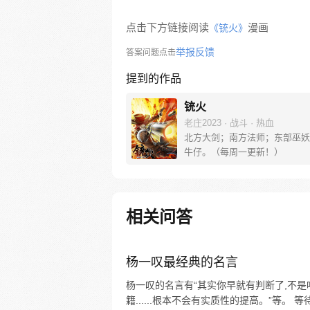
点击下方链接阅读
漫画
《铳火》
举报反馈
答案问题点击
提到的作品
铳火
老庄2023 · 战斗 · 热血
北方大剑；南方法师；东部巫妖
牛仔。（每周一更新！）
相关问答
杨一叹最经典的名言
杨一叹的名言有“其实你早就有判断了,不是
籍......根本不会有实质性的提高。”等。