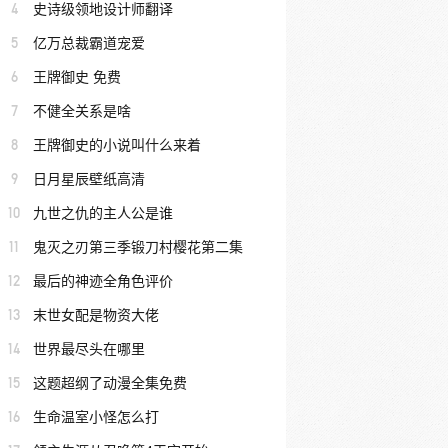
4
史诗级领地设计师翻译
5
亿万总裁霸道宠爱
6
王牌御史 免费
7
不健全关系是啥
8
王牌御史的小说叫什么来着
9
日月星辰壁纸高清
10
九世之仇的主人公是谁
11
鬼灭之刃第三季锻刀村樱花第二集
12
最后的神迹全角色评价
13
末世女配是物资大佬
14
世界最尽头在哪里
15
这题超纲了动漫全集免费
16
生命温室小怪怎么打