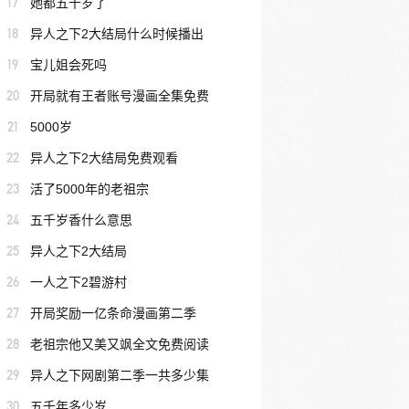
17
她都五千岁了
18
异人之下2大结局什么时候播出
19
宝儿姐会死吗
20
开局就有王者账号漫画全集免费
21
5000岁
22
异人之下2大结局免费观看
23
活了5000年的老祖宗
24
五千岁香什么意思
25
异人之下2大结局
26
一人之下2碧游村
27
开局奖励一亿条命漫画第二季
28
老祖宗他又美又飒全文免费阅读
29
异人之下网剧第二季一共多少集
30
五千年多少岁