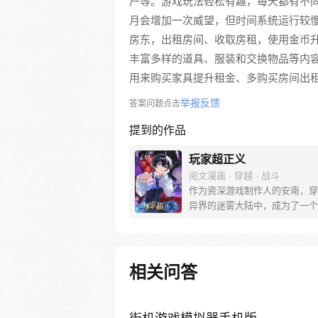
户等。游戏玩法轻松有趣，每天都有不
月会增加一次威望，但时间系统运行较
房东，出租房间、收取房租，使用金币
丰富多样的道具、服装和交换物品等内
用来购买家具提升租金、多购买房间出
举报反馈
答案问题点击
提到的作品
玩家超正义
阅文漫画 · 穿越 · 战斗
作为资深游戏制作人的安南，穿
异界的迷雾大陆中，成为了一个
家系统的稀有精英NPC。 可他
一颗属于玩家的心。 虽然我热
肆无忌惮，但我是个好玩家，被
界所眷顾的正义伙伴。现在我带
相关问答
任务，作为一个正义的玩家奉天
你这个邪恶的NPC！