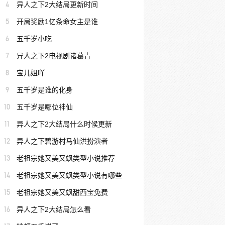
4
异人之下2大结局更新时间
5
开局奖励1亿条命女主是谁
6
五千岁小吃
7
异人之下2电视剧诸葛青
8
宝儿姐吖
9
五千岁是谁的化身
10
五千岁是哪位神仙
11
异人之下2大结局什么时候更新
12
异人之下碧游村马仙洪扮演者
13
老祖宗她又美又飒类型小说推荐
14
老祖宗她又美又飒类型小说有哪些
15
老祖宗她又美又飒甜西宝免费
16
异人之下2大结局怎么看