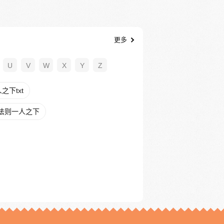
更多
U
V
W
X
Y
Z
下txt
法则一人之下