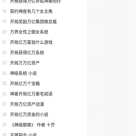
17
开局获得万亿补贴神豪阳仔
18
契约神座有几个女主角
19
开局奖励万亿集团做总裁
20
万界女性之御女系统
21
开局亿万富翁什么游戏
22
开局获得亿万系统
23
开局万万亿资产
24
神级系统 小说
25
开局亿万个宝箱
26
神豪开局亿万豪宅阅读
27
开局万亿资产动漫
28
开局亿万资金的小说
29
《神级御兽》 作者 十芥
30
无限契合 小说