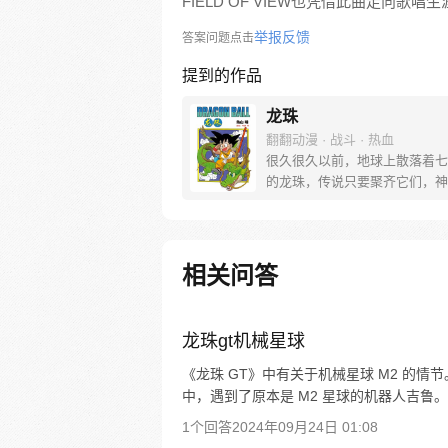
FIELD OF VIEW也凭借此曲走向歌唱
举报反馈
答案问题点击
提到的作品
龙珠
翻翻动漫 · 战斗 · 热血
很久很久以前，地球上散落着七
的龙珠，传说只要聚齐它们，神
出现，并可以为人实现一个愿望
寻找龙珠，布尔玛和孙悟空踏上
的寻珠之旅……
相关问答
龙珠gt机械星球
《龙珠 GT》中有关于机械星球 M2 的
中，遇到了原本是 M2 星球的机器人吉鲁。关
1个回答
2024年09月24日 01:08