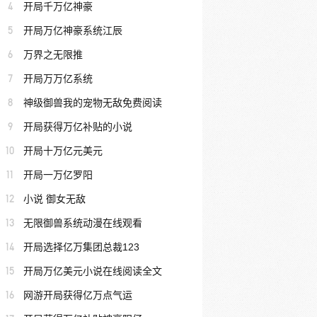
4
开局千万亿神豪
5
开局万亿神豪系统江辰
6
万界之无限推
7
开局万万亿系统
8
神级御兽我的宠物无敌免费阅读
9
开局获得万亿补贴的小说
10
开局十万亿元美元
11
开局一万亿罗阳
12
小说 御女无敌
13
无限御兽系统动漫在线观看
14
开局选择亿万集团总裁123
15
开局万亿美元小说在线阅读全文
16
网游开局获得亿万点气运