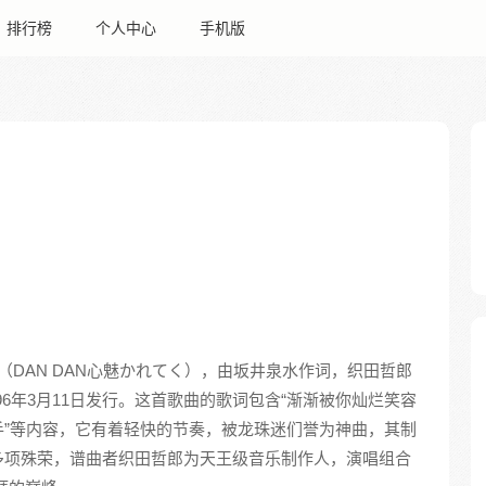
排行榜
个人中心
手机版
（DAN DAN心魅かれてく），由坂井泉水作词，织田哲郎
于1996年3月11日发行。这首歌曲的歌词包含“渐渐被你灿烂笑容
”等内容，它有着轻快的节奏，被龙珠迷们誉为神曲，其制
多项殊荣，谱曲者织田哲郎为天王级音乐制作人，演唱组合