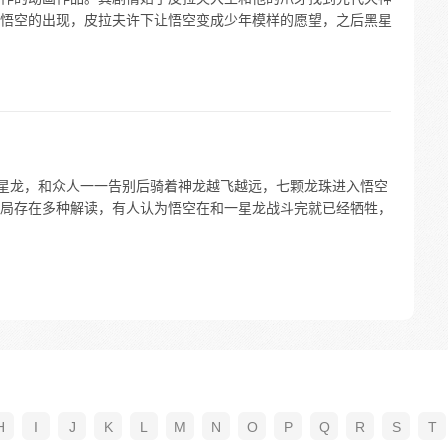
悟空的出现，皮拉夫许下让悟空变成少年模样的愿望，之后黑星
一星龙，和众人一一告别后骑着神龙越飞越远，七颗龙珠进入悟空
局存在多种解读，有人认为悟空在和一星龙战斗完就已经牺牲，
H
I
J
K
L
M
N
O
P
Q
R
S
T