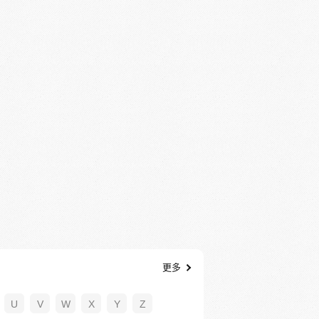
更多
U
V
W
X
Y
Z