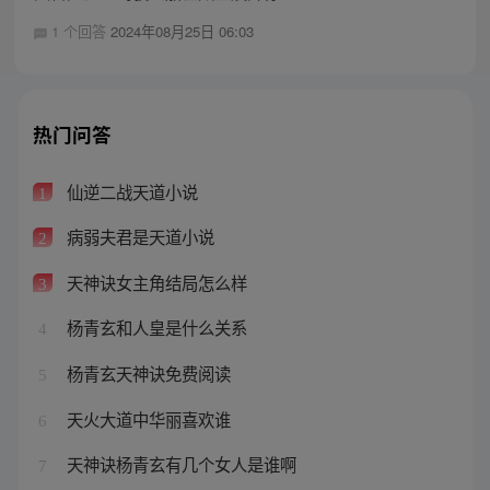
1 个回答
2024年08月25日 06:03
热门问答
仙逆二战天道小说
1
病弱夫君是天道小说
2
天神诀女主角结局怎么样
3
杨青玄和人皇是什么关系
4
杨青玄天神诀免费阅读
5
天火大道中华丽喜欢谁
6
天神诀杨青玄有几个女人是谁啊
7