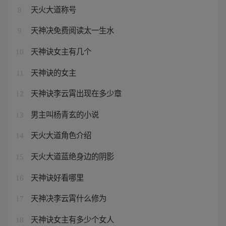
天火大道称号
8
天神决免费阅读太一生水
9
天神诀女主有几个
10
天神诀的女主
11
天神诀李云霄出现在多少章
12
男主叫杨青玄的小说
13
天火大道角色介绍
14
天火大道蓝绝身边的阴影
15
天神诀好看哪里
16
天神决李云霄什么修为
17
天神诀女主有多少个女人
18