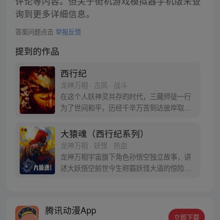
评论等内容。但关于街机游戏模拟器手机版未查
询到更多详细信息。
答案问题点击
举报反馈
提到的作品
西行纪
龙神万相 · 古风 · 战斗
在这个人妖神灵共存的时代，三藏师徒一行
为了世间和平，历经千辛万苦到达彼岸取
得“永恒之火”拯救苍生，可世间并没有因此
变得美好….随着阴谋慢慢揭露，暗魂四起,
大猿魂（西行纪系列）
为了让“永恒之火”重新归位，小狼妖白狼不
龙神万相 · 妖怪 · 热血
辞万难，找到唐三藏大法师，和他一起重新
龙神万相宇宙旗下角色孙悟空独立故事，讲
寻回徒弟们，组成全新“西行小队”，再度踏
述大妖悟空前世今生称霸妖怪大道的惊险历
上西行之旅……
程。 妖怪大道有自己的生存之道，某日，一
位猴妖因人类的祈愿从天而降，以鬼魈之名
响彻妖界，却因堕入暗魂无法再守护重要之
腾讯动漫App
人…六十年后，他再次破石而出，背负着守
立即下载