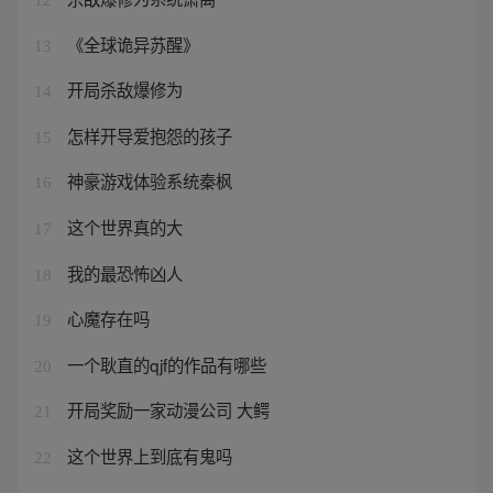
《全球诡异苏醒》
13
开局杀敌爆修为
14
怎样开导爱抱怨的孩子
15
神豪游戏体验系统秦枫
16
这个世界真的大
17
我的最恐怖凶人
18
心魔存在吗
19
一个耿直的qjf的作品有哪些
20
开局奖励一家动漫公司 大鳄
21
这个世界上到底有鬼吗
22