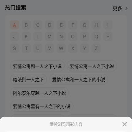
热门搜索
更多
A
B
C
D
E
F
G
H
I
J
K
L
M
N
O
P
Q
R
S
T
U
V
W
X
Y
Z
爱情公寓和一人之下小说
爱情公寓一人之下小说
暗法则一人之下
爱情公寓和一人之下的小说
阿尔泰尔穿越一人之下小说
爱情公寓里有一人之下的小说
爱情公寓里的一人之下txt
爱情公寓之一人之下txt
继续浏览精彩内容