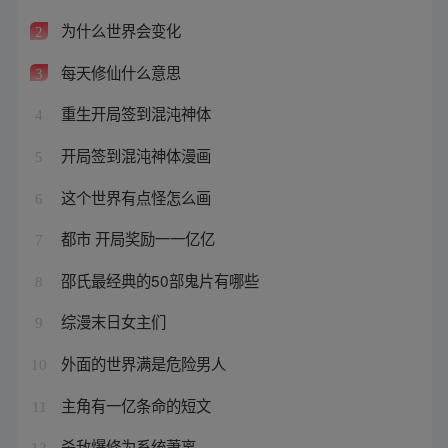
为什么世界会变化
2
每天修仙什么意思
3
重生开局签到混沌神体
4
开局签到混沌神体漫画
5
这个世界有点怪怎么画
6
都市 开局奖励一一亿亿
7
邵氏最经典的50部鬼片有哪些
8
综漫末日女主们
9
外面的世界满是危险男人
10
主角有一亿条命的短文
11
杀敌爆修为系统萧离
12