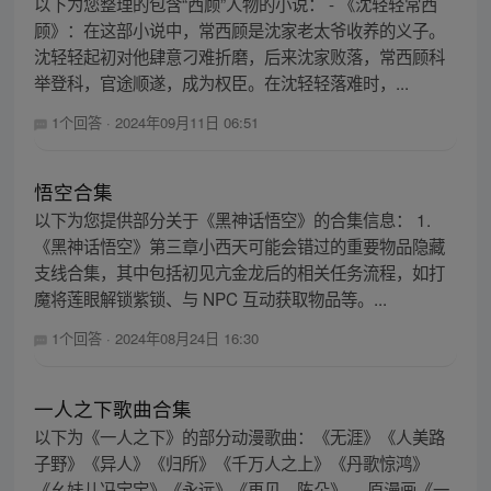
以下为您整理的包含“西顾”人物的小说： - 《沈轻轻常西
顾》：在这部小说中，常西顾是沈家老太爷收养的义子。
沈轻轻起初对他肆意刁难折磨，后来沈家败落，常西顾科
举登科，官途顺遂，成为权臣。在沈轻轻落难时，...
1个回答
·
2024年09月11日 06:51
悟空合集
以下为您提供部分关于《黑神话悟空》的合集信息： 1.
《黑神话悟空》第三章小西天可能会错过的重要物品隐藏
支线合集，其中包括初见亢金龙后的相关任务流程，如打
魔将莲眼解锁紫锁、与 NPC 互动获取物品等。...
1个回答
·
2024年08月24日 16:30
一人之下歌曲合集
以下为《一人之下》的部分动漫歌曲：《无涯》《人美路
子野》《异人》《归所》《千万人之上》《丹歌惊鸿》
《幺妹儿冯宝宝》《永远》《再见，陈朵》。 原漫画《一