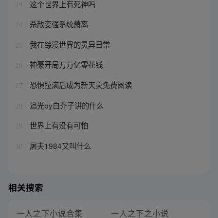
这个世界上有死神吗
23
杀敌变强系统萧离
24
我在综漫世界的灵异日常
25
神豪开局万万亿零花钱
26
恐惧拉满后成为新天灾免费阅读
27
追光by白芥子讲的什么
28
世界上有没有可怕
29
屠夫1984又叫什么
30
相关搜索
一人之下小说合集
一人之下之小说