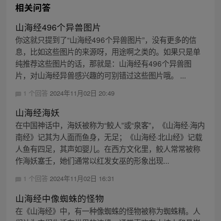
相关问答
山海经496个异兽图片
你这就只提到了“山海经496个异兽图片”，没有更多的信
息，比如这些图片的来源呀，用途啊之类的。如果只是单
纯推荐这些图片的话，那就是：山海经有496个异兽图
片，对山海经异兽感兴趣的可别错过这些图片哦。 ...
1 个回答
2024年11月02日 20:49
山海经海妖
在中国神话中，海妖被称为“鲛人”或“泉客”，《山海经·海内
南经》记其为人面而鱼身，无足；《山海经·北山经》记载
人鱼有四足，其声如婴儿。在西方文化里，鲛人常常被称
作海妖塞壬，她们通常以红发女巫的形象出现...
1 个回答
2024年11月02日 16:31
山海经中像蜘蛛的怪物
在《山海经》中，有一种像蜘蛛的怪物被称为蜘蛛精。人