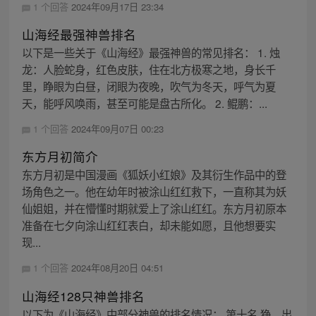
1 个回答
2024年09月17日 23:34
山海经最强神兽排名
以下是一些关于《山海经》最强神兽的常见排名： 1. 烛
龙：人脸蛇身，红色皮肤，住在北方极寒之地，身长千
里，睁眼为白昼，闭眼为夜晚，吹气为冬天，呼气为夏
天，能呼风唤雨，甚至可能是盘古所化。 2. 鲲鹏：...
1 个回答
2024年09月07日 00:23
东方月初简介
东方月初是中国漫画《狐妖小红娘》及其衍生作品中的登
场角色之一。他在幼年时被涂山红红救下，一直称其为妖
仙姐姐，并在懵懂时期就爱上了涂山红红。东方月初原本
准备在七夕向涂山红红表白，却未能如愿，且他想要实
现...
1 个回答
2024年08月20日 04:51
山海经128只神兽排名
以下为《山海经》中部分神兽的排名情况： 第十名 狰，出