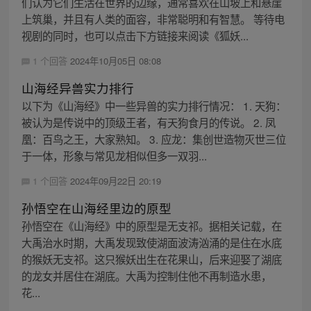
们认为它们生活在世界的边缘，通常喜欢在山坡上和悬崖
上筑巢，并且有人类的面容，非常聪明和有智慧。 等待电
视剧的同时，也可以点击下方链接来阅读《狐妖...
1 个回答
2024年10月05日 08:08
山海经异兽实力排行
以下为《山海经》中一些异兽的实力排行情况： 1. 天狗：
被认为是传说中的顶级王者，有天狗食月的传说。 2. 凤
凰：百鸟之王，大家熟知。 3. 应龙：集创世造物灭世三位
于一体，形象与常见龙相似但多一双羽...
1 个回答
2024年09月22日 20:19
孙悟空在山海经里边的原型
孙悟空在《山海经》中的原型是无支祁。据相关记载，在
大禹治水时期，大禹发现致使湖面波涛汹涌的是住在水底
的猴妖无支祁。这只猴妖出生在花果山，后来迎娶了湖底
的龙女并居住在湖底。大禹为控制住他不再制造水患，
花...