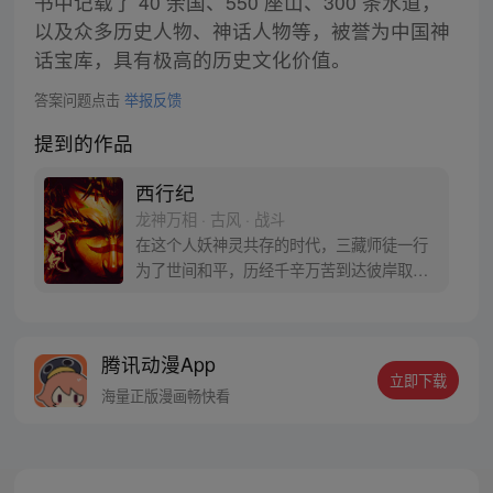
书中记载了 40 余国、550 座山、300 条水道，
以及众多历史人物、神话人物等，被誉为中国神
话宝库，具有极高的历史文化价值。
答案问题点击
举报反馈
提到的作品
西行纪
龙神万相 · 古风 · 战斗
在这个人妖神灵共存的时代，三藏师徒一行
为了世间和平，历经千辛万苦到达彼岸取
得“永恒之火”拯救苍生，可世间并没有因此
变得美好….随着阴谋慢慢揭露，暗魂四起,
为了让“永恒之火”重新归位，小狼妖白狼不
腾讯动漫App
辞万难，找到唐三藏大法师，和他一起重新
立即下载
寻回徒弟们，组成全新“西行小队”，再度踏
海量正版漫画畅快看
上西行之旅……