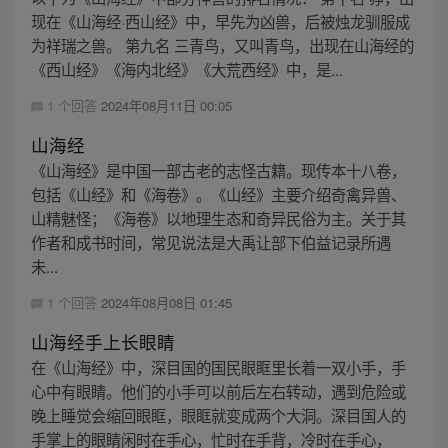
现在《山海经·西山经》中，早先为凶兽，后被烛龙驯服成
为祥瑞之兽。 第九名 三青鸟，又叫青鸟，出现在山海经的
《西山经》《海内北经》《大荒西经》中，是...
1 个回答
2024年08月11日 00:05
山海经
《山海经》是中国一部古老的志怪古籍。现传本十八卷，
包括《山经》和《海卷》。《山经》主要介绍奇禽异兽、
山精魅怪；《海卷》以地理生态和奇异民俗为主。关于其
作者和成书时间，常见说法是大禹让部下伯益记录所遇
未...
1 个回答
2024年08月08日 01:45
山海经手上长眼睛
在《山海经》中，深目国的国民眼眶里长着一双小手，手
心中有眼睛。他们的小手可以前后左右转动，遇到危险或
晚上睡觉会缩回眼眶，眼眶就变成两个大洞。深目国人的
手掌上的眼睛闲时在手心，忙时在手背，冷时在手心，