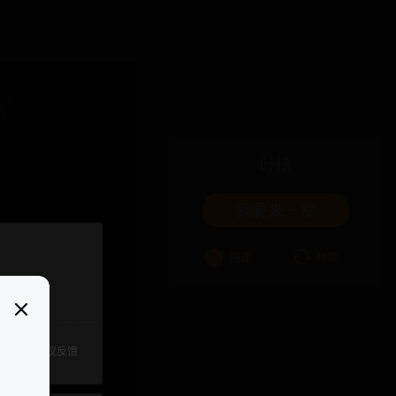
吐槽
我要来一发