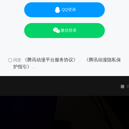
QQ登录
微信登录
《腾讯动漫平台服务协议》
《腾讯动漫隐私保
同意
、
护指引》
。