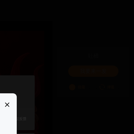
吐槽
我要来一发