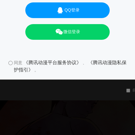
QQ登录
微信登录
《腾讯动漫平台服务协议》
《腾讯动漫隐私保
同意
、
护指引》
。