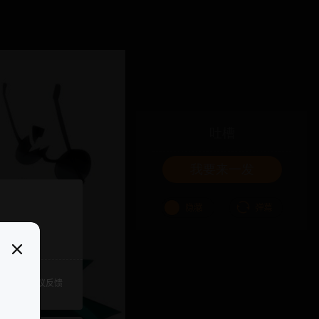
吐槽
我要来一发