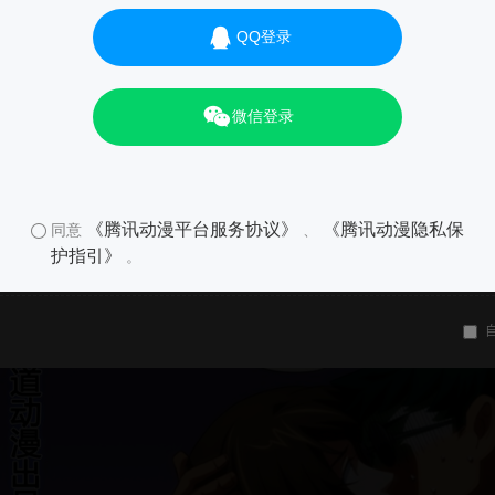
QQ登录
微信登录
《腾讯动漫平台服务协议》
《腾讯动漫隐私保
同意
、
护指引》
。