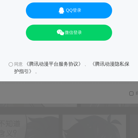
QQ登录
微信登录
《腾讯动漫平台服务协议》
《腾讯动漫隐私保
同意
、
护指引》
。