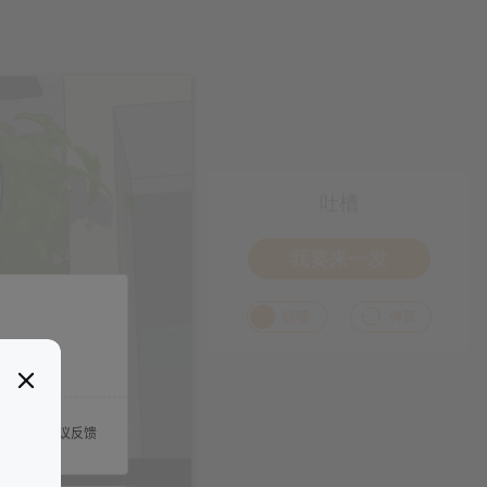
吐槽
我要来一发