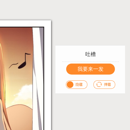
吐槽
我要来一发