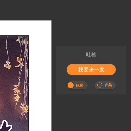
吐槽
我要来一发