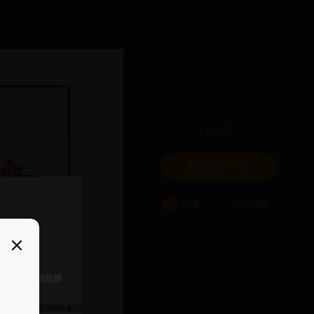
吐槽
我要来一发