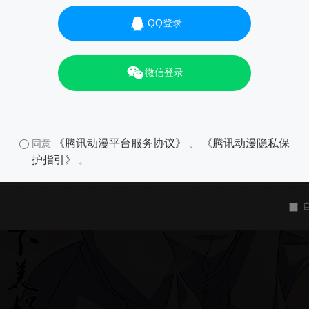
QQ登录
微信登录
《腾讯动漫平台服务协议》
《腾讯动漫隐私保
同意
、
护指引》
。