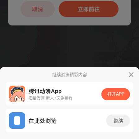
本章节仅支持App阅读，可打开App新用
户7天免费看
取消
立即前往
继续浏览精彩内容
下一话
腾漫App免费看
腾讯动漫App
打开APP
海量漫画 新人7天免费看
App免费看
在此处浏览
继续
215话 1/1