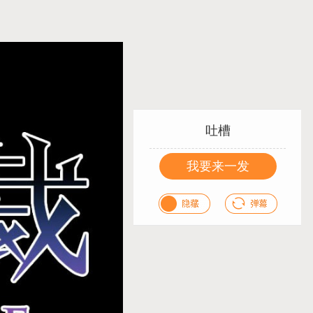
吐槽
我要来一发