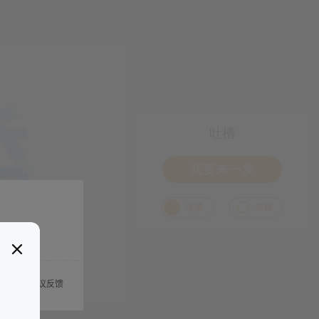
吐槽
我要来一发