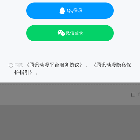
QQ登录
微信登录
《腾讯动漫平台服务协议》
《腾讯动漫隐私保
同意
、
护指引》
。