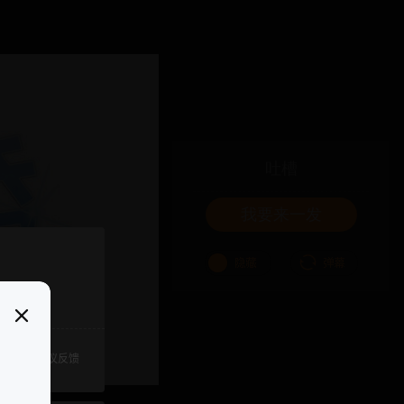
吐槽
我要来一发