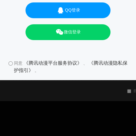
QQ登录
微信登录
《腾讯动漫平台服务协议》
《腾讯动漫隐私保
同意
、
护指引》
。