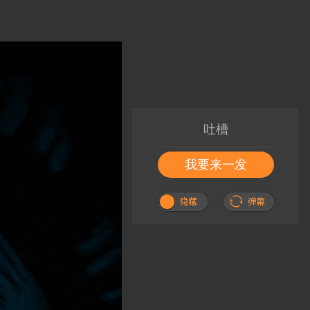
吐槽
我要来一发